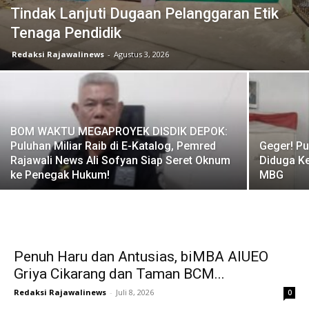
Tindak Lanjuti Dugaan Pelanggaran Etik
Tenaga Pendidik
Redaksi Rajawalinews
-
Agustus 3, 2026
BOM WAKTU MEGAPROYEK DISDIK DEPOK:
Puluhan Miliar Raib di E-Katalog, Pemred
Geger! Pu
Rajawali News Ali Sofyan Siap Seret Oknum
Diduga K
ke Penegak Hukum!
MBG
Penuh Haru dan Antusias, biMBA AIUEO
Griya Cikarang dan Taman BCM...
Redaksi Rajawalinews
-
Juli 8, 2026
0