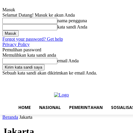
Masuk
Selamat Datang! Masuk ke akun Anda
nama pengguna
kata sandi Anda
Forgot your password? Get help
Privacy Policy
Pemulihan password
Memulihkan kata sandi anda
email Anda
Sebuah kata sandi akan dikirimkan ke email Anda.
Jumat, Agustus 7, 2026
Masuk / Bergabung
Home
Nasional
Pe
HOME
NASIONAL
PEMERINTAHAN
SOSIALISA
Beranda
Jakarta
Jakarta