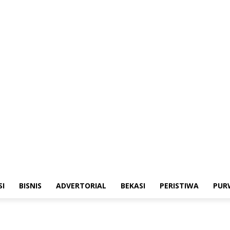
merintahan
Sosialisasi
Bisnis
Advertorial
Bekasi
Peristiwa
Purwakarta
SI
BISNIS
ADVERTORIAL
BEKASI
PERISTIWA
PUR