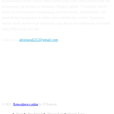
Rajawalinews.online adalah media online yang fokus pada pemberitaan dan
pengawasan isu korupsi di Indonesia. Dengan tagline "Corruption Watch",
media ini berkomitmen mengungkap praktik korupsi, ketidakadilan, dan
mendukung transparansi di sektor pemerintahan dan swasta. Tujuannya
adalah untuk memberikan informasi yang akurat dan mendorong reformasi
yang lebih bersih dan adil.
Contact us:
alirajawali212@gmail.com
FOLLOW US
© 2021 |
Rajawalinews.online
by IT Rajawali
Home
Box Redaksi
Tentang Kami
Kontak Kami