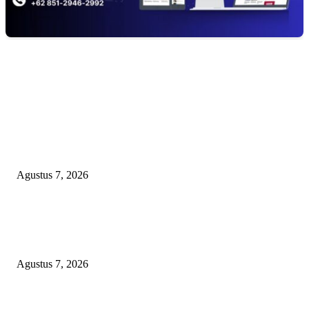
EDITOR PICKS
Kaperwil Sumsel Media Rajawalinews Angkat Bicara Dugaan Penggelapa
Desa Rp84 Juta, Kades Argomulyo Belitang Jaya Hilang 3 Bulan Bawa
Anggaran Pembangunan
Agustus 7, 2026
KELALAIAN HUKUM PEMKAB SAROLANGUN: SK DIREKTUR
PERUMDA TSB DINYATAKAN CACAT TOTAL, PENGACARA SENI
KULITI OPINI KUASA HUKUM BUPATI
Agustus 7, 2026
Sepuluh Tahun Beroperasi, Limbah Cemari Lahan Warga, Diduga DLH