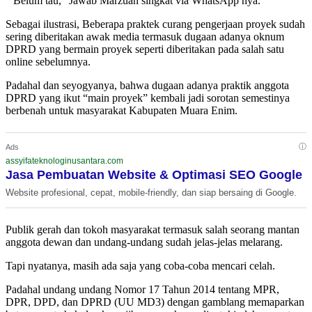
” Belum tau,” Jawab Marzuan singkat via WhatsApp nya.
Sebagai ilustrasi, Beberapa praktek curang pengerjaan proyek sudah
sering diberitakan awak media termasuk dugaan adanya oknum
DPRD yang bermain proyek seperti diberitakan pada salah satu
online sebelumnya.
Padahal dan seyogyanya, bahwa dugaan adanya praktik anggota
DPRD yang ikut “main proyek” kembali jadi sorotan semestinya
berbenah untuk masyarakat Kabupaten Muara Enim.
ⓘ
Ads
assyifateknologinusantara.com
Jasa Pembuatan Website & Optimasi SEO Google
Website profesional, cepat, mobile-friendly, dan siap bersaing di Google.
Publik gerah dan tokoh masyarakat termasuk salah seorang mantan
anggota dewan dan undang-undang sudah jelas-jelas melarang.
Tapi nyatanya, masih ada saja yang coba-coba mencari celah.
Padahal undang undang Nomor 17 Tahun 2014 tentang MPR,
DPR, DPD, dan DPRD (UU MD3) dengan gamblang memaparkan