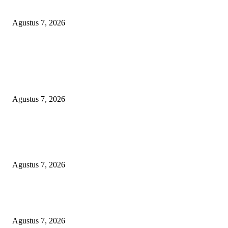
Sumenep Masuk Angin
Agustus 7, 2026
POPULAR POSTS
Kaperwil Sumsel Media Rajawalinews Angkat Bicara Dugaan Penggelapa
Desa Rp84 Juta, Kades Argomulyo Belitang Jaya Hilang 3 Bulan Bawa
Anggaran Pembangunan
Agustus 7, 2026
KELALAIAN HUKUM PEMKAB SAROLANGUN: SK DIREKTUR
PERUMDA TSB DINYATAKAN CACAT TOTAL, PENGACARA SENI
KULITI OPINI KUASA HUKUM BUPATI
Agustus 7, 2026
Sepuluh Tahun Beroperasi, Limbah Cemari Lahan Warga, Diduga DLH
Sumenep Masuk Angin
Agustus 7, 2026