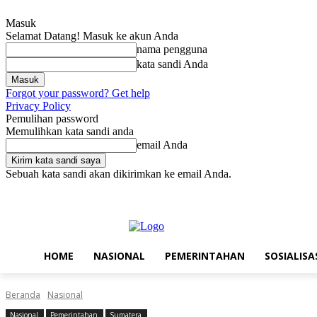
Masuk
Selamat Datang! Masuk ke akun Anda
nama pengguna
kata sandi Anda
Forgot your password? Get help
Privacy Policy
Pemulihan password
Memulihkan kata sandi anda
email Anda
Sebuah kata sandi akan dikirimkan ke email Anda.
Kamis, Agustus 6, 2026
Masuk / Bergabung
Home
Nasional
Pe
HOME
NASIONAL
PEMERINTAHAN
SOSIALISA
Beranda
Nasional
Nasional
Pemerintahan
Sumatera