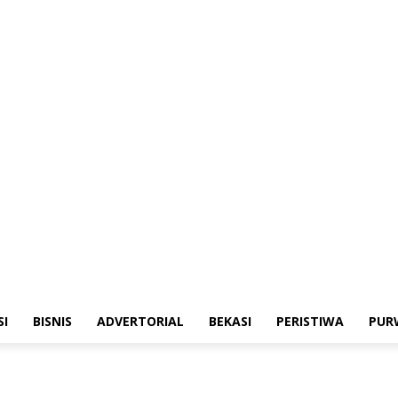
merintahan
Sosialisasi
Bisnis
Advertorial
Bekasi
Peristiwa
Purwakarta
SI
BISNIS
ADVERTORIAL
BEKASI
PERISTIWA
PUR