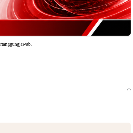
bertanggungjawab,
ⓘ