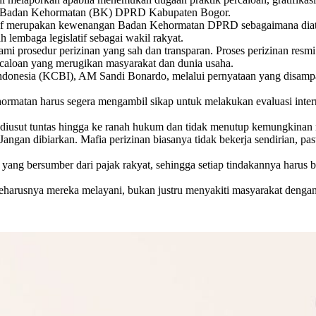
n Badan Kehormatan (BK) DPRD Kabupaten Bogor.
if merupakan kewenangan Badan Kehormatan DPRD sebagaimana diatur d
lembaga legislatif sebagai wakil rakyat.
i prosedur perizinan yang sah dan transparan. Proses perizinan resmi 
ercaloan yang merugikan masyarakat dan dunia usaha.
onesia (KCBI), AM Sandi Bonardo, melalui pernyataan yang disampaik
rmatan harus segera mengambil sikap untuk melakukan evaluasi inter
us diusut tuntas hingga ke ranah hukum dan tidak menutup kemungkina
gan dibiarkan. Mafia perizinan biasanya tidak bekerja sendirian, pasti
ng bersumber dari pajak rakyat, sehingga setiap tindakannya harus b
eharusnya mereka melayani, bukan justru menyakiti masyarakat dengan