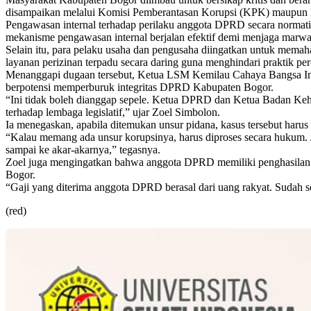
disampaikan melalui Komisi Pemberantasan Korupsi (KPK) maupu
Pengawasan internal terhadap perilaku anggota DPRD secara normat
mekanisme pengawasan internal berjalan efektif demi menjaga marwah 
Selain itu, para pelaku usaha dan pengusaha diingatkan untuk memaham
layanan perizinan terpadu secara daring guna menghindari praktik p
Menanggapi dugaan tersebut, Ketua LSM Kemilau Cahaya Bangsa Ind
berpotensi memperburuk integritas DPRD Kabupaten Bogor.
“Ini tidak boleh dianggap sepele. Ketua DPRD dan Ketua Badan Keho
terhadap lembaga legislatif,” ujar Zoel Simbolon.
Ia menegaskan, apabila ditemukan unsur pidana, kasus tersebut har
“Kalau memang ada unsur korupsinya, harus diproses secara hukum. Jan
sampai ke akar-akarnya,” tegasnya.
Zoel juga mengingatkan bahwa anggota DPRD memiliki penghasilan ya
Bogor.
“Gaji yang diterima anggota DPRD berasal dari uang rakyat. Sudah s
(red)