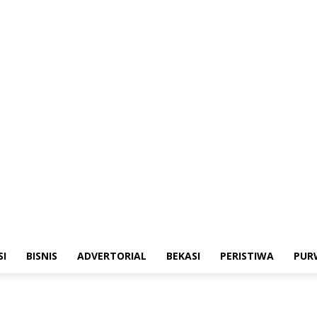
merintahan
Sosialisasi
Bisnis
Advertorial
Bekasi
Peristiwa
Purwakarta
SI
BISNIS
ADVERTORIAL
BEKASI
PERISTIWA
PUR