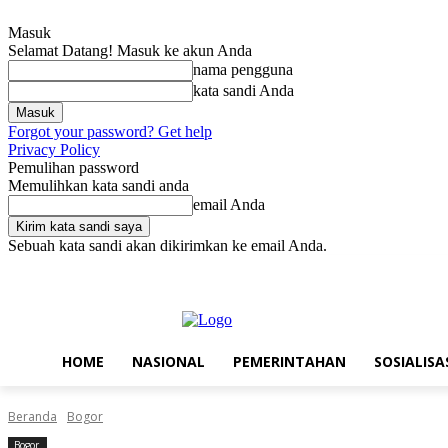
Masuk
Selamat Datang! Masuk ke akun Anda
nama pengguna
kata sandi Anda
Forgot your password? Get help
Privacy Policy
Pemulihan password
Memulihkan kata sandi anda
email Anda
Sebuah kata sandi akan dikirimkan ke email Anda.
Sabtu, Agustus 8, 2026
Masuk / Bergabung
Home
Nasional
Pe
HOME
NASIONAL
PEMERINTAHAN
SOSIALISA
Beranda
Bogor
Bogor