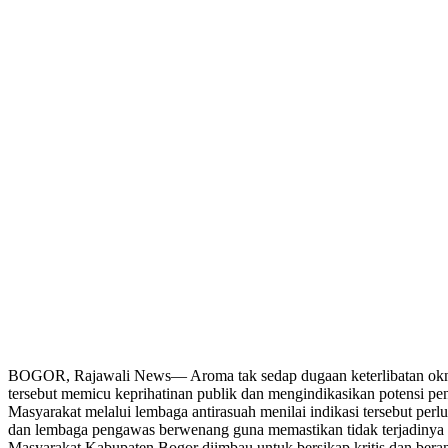
BOGOR, Rajawali News— Aroma tak sedap dugaan keterlibatan oknum
tersebut memicu keprihatinan publik dan mengindikasikan potensi pen
Masyarakat melalui lembaga antirasuah menilai indikasi tersebut perl
dan lembaga pengawas berwenang guna memastikan tidak terjadinya p
Masyarakat Kabupaten Bogor diimbau untuk bersikap kritis dan beran