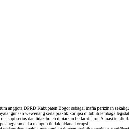
 anggota DPRD Kabupaten Bogor sebagai mafia perizinan sekaligus p
yalahgunaan wewenang serta praktik korupsi di tubuh lembaga legislat
u disikapi serius dan tidak boleh dibiarkan berlarut-larut. Situasi ini
elanggaran etika maupun tindak pidana korupsi.
i melaporkan apabila menemukan dugaan praktik percaloan, gratifikasi,