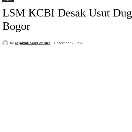
LSM KCBI Desak Usut Duga
Bogor
By
rajawalinews.online
Desember 23, 2025
Bagikan