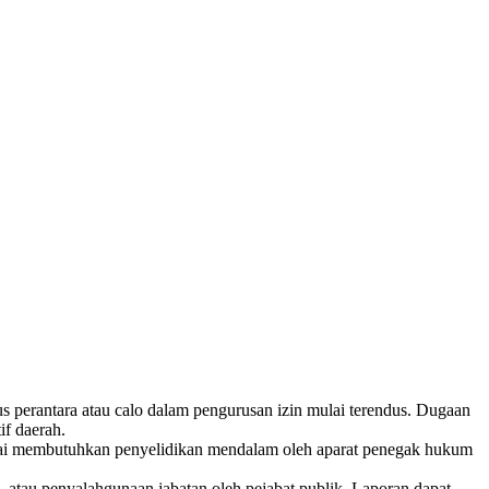
erantara atau calo dalam pengurusan izin mulai terendus. Dugaan
if daerah.
 dinilai membutuhkan penyelidikan mendalam oleh aparat penegak hukum
 atau penyalahgunaan jabatan oleh pejabat publik. Laporan dapat