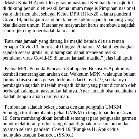
“Masih Kata H.Apuk Idris gerakan nasional Kembali ke masjid ini
di dukung penuh oleh wakil ketua umum majelis Pimpinan nasional
yang kini menjabat sebagai Ketua DPR RI ke-20 selama pandemi
Covid-19, berbagai masjid tidak menyiapkan sajadah panjang yang
bisa diakses umum. Karenanya masyarakat harus membawa sajadah
sendiri jika ingin beribadah ke masjid.
“Rata-rata jamaah yang datang ke masjid berada di usia rentan
terpapar Covid-19, berusia 40 hingga 70 tahun. Melalui pembagian
sajadah secara gratis ini, diharapkan dapat menekan resiko
penularan virus Covid-19 di antara jamaah masjid,” jelas haji apuk
“Ketua MPC Pemuda Pancasila Kabupaten Bekasi H.Apuk idris
kembali menerangkan arahan dari Waketum MPN, walaupun bukan
jaminan bisa seratus persen terhindar dari Covid-19, setidaknya
pembagian sajadah ini telah menjadi ikhtiar yang patut dicontoh oleh
berbagai kalangan masyarakat lainnya. Agar jamaah bisa melakukan
ibadah dengan aman dan nyaman.
“Pembuatan sajadah bekerja sama dengan pengrajin UMKM.
Sehingga turut membantu geliat UMKM di tengah pandemi Covid-
19. Serta membangkitkan kembali semangat para pengusaha garmen
untuk melahirkan produk yang dapat digunakan secara aman dan
nyaman selama pandemi Covid-19,”Pungkas H. Apuk idris
mengulas ucapan Bamsoet, (SS/red)