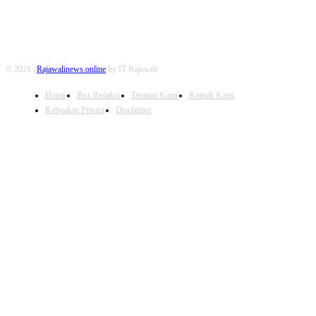
© 2021 |
Rajawalinews.online
by IT Rajawali
Home
Box Redaksi
Tentang Kami
Kontak Kami
Kebijakan Privasi
Disclaimer