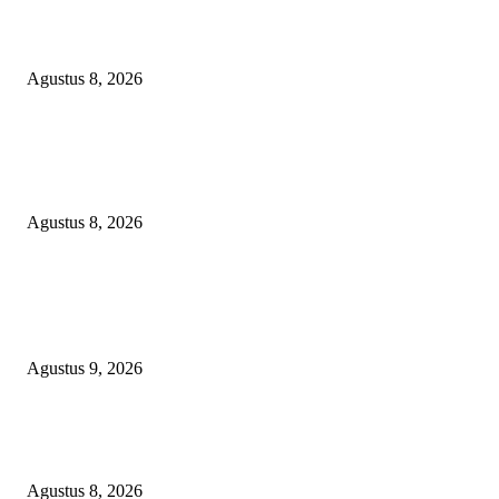
PEMKAB BEKASI KEHILANGAN 61 KENDARAAN RODA EMPAT
DILIBAS PEJABAT ATAU PENJAHAT
Agustus 8, 2026
RAKYAT KECIL DIPERAS, SERTIFIKAT PTSL DITUMBALKAN UT
Relawan Pembela Prabowo Ali Sofyan Minta APH Tangkap Oknum Kades
Bangsat Madugondo: Ini Pengkhianatan Terhadap Program Presiden!
Agustus 8, 2026
POPULAR POSTS
Ketua PDHI Sumsel: Kemerdekaan Bukan Sekadar Perayaan, tetapi Seman
untuk Terus Mengabdi
Agustus 9, 2026
PEMKAB BEKASI KEHILANGAN 61 KENDARAAN RODA EMPAT
DILIBAS PEJABAT ATAU PENJAHAT
Agustus 8, 2026