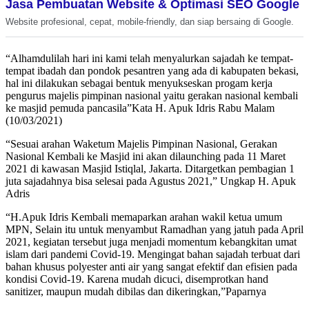
Jasa Pembuatan Website & Optimasi SEO Google
Website profesional, cepat, mobile-friendly, dan siap bersaing di Google.
“Alhamdulilah hari ini kami telah menyalurkan sajadah ke tempat-
tempat ibadah dan pondok pesantren yang ada di kabupaten bekasi,
hal ini dilakukan sebagai bentuk menyukseskan progam kerja
pengurus majelis pimpinan nasional yaitu gerakan nasional kembali
ke masjid pemuda pancasila”Kata H. Apuk Idris Rabu Malam
(10/03/2021)
“Sesuai arahan Waketum Majelis Pimpinan Nasional, Gerakan
Nasional Kembali ke Masjid ini akan dilaunching pada 11 Maret
2021 di kawasan Masjid Istiqlal, Jakarta. Ditargetkan pembagian 1
juta sajadahnya bisa selesai pada Agustus 2021,” Ungkap H. Apuk
Adris
“H.Apuk Idris Kembali memaparkan arahan wakil ketua umum
MPN, Selain itu untuk menyambut Ramadhan yang jatuh pada April
2021, kegiatan tersebut juga menjadi momentum kebangkitan umat
islam dari pandemi Covid-19. Mengingat bahan sajadah terbuat dari
bahan khusus polyester anti air yang sangat efektif dan efisien pada
kondisi Covid-19. Karena mudah dicuci, disemprotkan hand
sanitizer, maupun mudah dibilas dan dikeringkan,”Paparnya