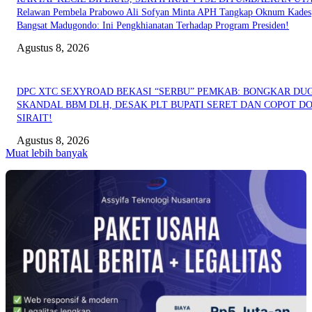
Relawan Pembela Prabowo Ali Sofyan Minta APH Tangkap Oknum Kades
Bangsat Madugondo: Ini Pengkhianatan Terhadap Program Presiden!
Agustus 8, 2026
DPC XTC SEXYROAD BEKASI “SERBU” PEMKAB: BONGKAR DU
SKANDAL BBM DLH, DESAK PLT BUPATI SERET DAN COPOT DO
SIRAIT!
Agustus 8, 2026
Muat lebih banyak