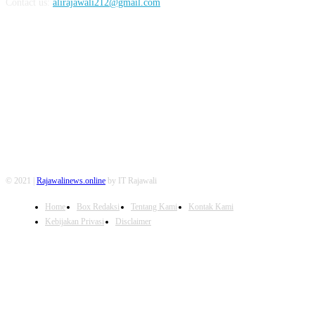
Contact us:
alirajawali212@gmail.com
FOLLOW US
© 2021 |
Rajawalinews.online
by IT Rajawali
Home
Box Redaksi
Tentang Kami
Kontak Kami
Kebijakan Privasi
Disclaimer