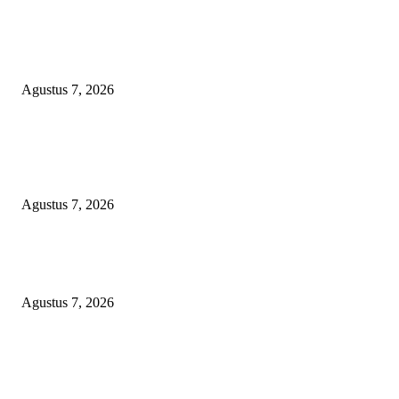
Kaperwil Sumsel Media Rajawalinews Angkat Bicara Dugaan Penggelapa
Desa Rp84 Juta, Kades Argomulyo Belitang Jaya Hilang 3 Bulan Bawa
Anggaran Pembangunan
Agustus 7, 2026
KELALAIAN HUKUM PEMKAB SAROLANGUN: SK DIREKTUR
PERUMDA TSB DINYATAKAN CACAT TOTAL, PENGACARA SENI
KULITI OPINI KUASA HUKUM BUPATI
Agustus 7, 2026
Sepuluh Tahun Beroperasi, Limbah Cemari Lahan Warga, Diduga DLH
Sumenep Masuk Angin
Agustus 7, 2026
POPULAR POSTS
Kaperwil Sumsel Media Rajawalinews Angkat Bicara Dugaan Penggelapa
Desa Rp84 Juta, Kades Argomulyo Belitang Jaya Hilang 3 Bulan Bawa