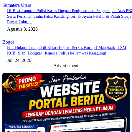
Sumatera Utara
DI Buat Laporan Polisi Kasus Dugaan Penipuan dan Penggelapan Atas PB
Serta Perizinan usaha Palsu Kandang Ternak Ayam Petelur di Paluh Sibaji
Pantai Labu,...
Agustus 3, 2026
Bogor
Bait Hukum Tumpul di Kejari Bogor: Berkas Korupsi Mangkrak, LSM
KCBI Siap ‘Bongkar’ Kinerja Pidsus ke Jamwas Kejagung!
Juli 24, 2026
- Advertisment -