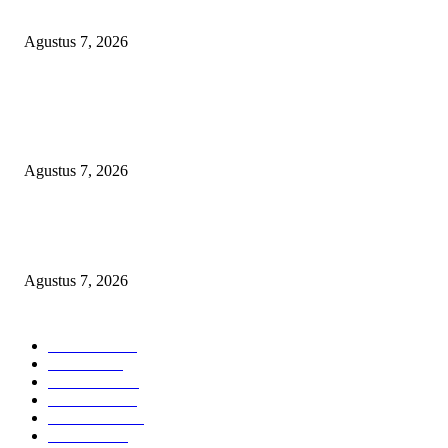
Anggaran Pembangunan
Agustus 7, 2026
KELALAIAN HUKUM PEMKAB SAROLANGUN: SK DIREKTUR
PERUMDA TSB DINYATAKAN CACAT TOTAL, PENGACARA SENI
KULITI OPINI KUASA HUKUM BUPATI
Agustus 7, 2026
Sepuluh Tahun Beroperasi, Limbah Cemari Lahan Warga, Diduga DLH
Sumenep Masuk Angin
Agustus 7, 2026
POPULAR CATEGORY
Headline
2835
Bekasi
1720
Sumatera
1507
Peristiwa
1183
Purwakarta
842
Nasional
586