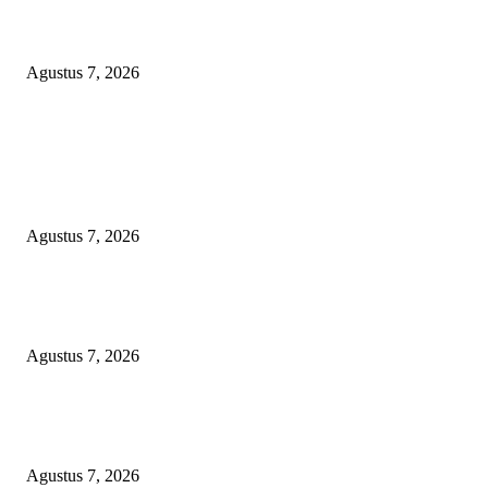
Banggai Laut Digerogoti Temuan BPK: Dari Keran BBM Bocor Hingga
Bancakan Honorarium Rp1,6 Miliar
Agustus 7, 2026
POPULAR POSTS
KELALAIAN HUKUM PEMKAB SAROLANGUN: SK DIREKTUR
PERUMDA TSB DINYATAKAN CACAT TOTAL, PENGACARA SENI
KULITI OPINI KUASA HUKUM BUPATI
Agustus 7, 2026
Sepuluh Tahun Beroperasi, Limbah Cemari Lahan Warga, Diduga DLH
Sumenep Masuk Angin
Agustus 7, 2026
Banggai Laut Digerogoti Temuan BPK: Dari Keran BBM Bocor Hingga
Bancakan Honorarium Rp1,6 Miliar
Agustus 7, 2026