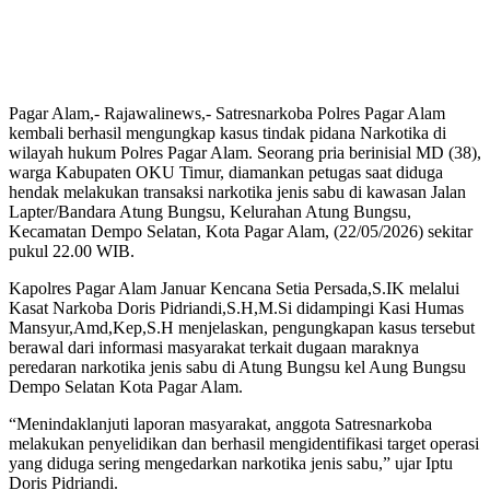
Pagar Alam,- Rajawalinews,- Satresnarkoba Polres Pagar Alam
kembali berhasil mengungkap kasus tindak pidana Narkotika di
wilayah hukum Polres Pagar Alam. Seorang pria berinisial MD (38),
warga Kabupaten OKU Timur, diamankan petugas saat diduga
hendak melakukan transaksi narkotika jenis sabu di kawasan Jalan
Lapter/Bandara Atung Bungsu, Kelurahan Atung Bungsu,
Kecamatan Dempo Selatan, Kota Pagar Alam, (22/05/2026) sekitar
pukul 22.00 WIB.
Kapolres Pagar Alam Januar Kencana Setia Persada,S.IK melalui
Kasat Narkoba Doris Pidriandi,S.H,M.Si didampingi Kasi Humas
Mansyur,Amd,Kep,S.H menjelaskan, pengungkapan kasus tersebut
berawal dari informasi masyarakat terkait dugaan maraknya
peredaran narkotika jenis sabu di Atung Bungsu kel Aung Bungsu
Dempo Selatan Kota Pagar Alam.
“Menindaklanjuti laporan masyarakat, anggota Satresnarkoba
melakukan penyelidikan dan berhasil mengidentifikasi target operasi
yang diduga sering mengedarkan narkotika jenis sabu,” ujar Iptu
Doris Pidriandi.