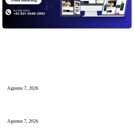
EDITOR PICKS
KELALAIAN HUKUM PEMKAB SAROLANGUN: SK DIREKTUR
PERUMDA TSB DINYATAKAN CACAT TOTAL, PENGACARA SENI
KULITI OPINI KUASA HUKUM BUPATI
Agustus 7, 2026
Sepuluh Tahun Beroperasi, Limbah Cemari Lahan Warga, Diduga DLH
Sumenep Masuk Angin
Agustus 7, 2026