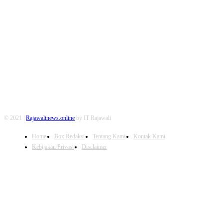
FOLLOW US
© 2021 |
Rajawalinews.online
by IT Rajawali
Home
Box Redaksi
Tentang Kami
Kontak Kami
Kebijakan Privasi
Disclaimer