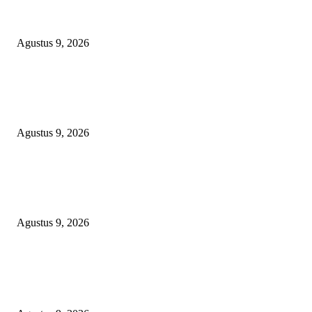
Polsek Sungai Rotan Ungkap Kasus Pencurian Sepeda Motor, Seorang Resi
Diamankan
Agustus 9, 2026
TOPENG “UMKM BERSAMA BAHAGIA 02” DI BALIK BISNIS
SERAGAM SMAN 1 BABELAN: PUNGLI TERSELUBUNG RP1,95 JU
WAJIB CASH!
Agustus 9, 2026
PJ KADES LIPULALONGO MINTA INSPEKTORAT DAN KEJARI
BANGGAI LAUT PERIKSA DIRINYA DALAM DUGAAN PENGALI
ANGGARAN UNTUK PELAKSANAAN PAW
Agustus 9, 2026
POPULAR POSTS
Polsek Sungai Rotan Ungkap Kasus Pencurian Sepeda Motor, Seorang Resi
Diamankan