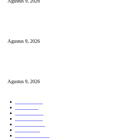
Agustus 9, 2026
TOPENG “UMKM BERSAMA BAHAGIA 02” DI BALIK BISNIS
SERAGAM SMAN 1 BABELAN: PUNGLI TERSELUBUNG RP1,95 JU
WAJIB CASH!
Agustus 9, 2026
PJ KADES LIPULALONGO MINTA INSPEKTORAT DAN KEJARI
BANGGAI LAUT PERIKSA DIRINYA DALAM DUGAAN PENGALI
ANGGARAN UNTUK PELAKSANAAN PAW
Agustus 9, 2026
POPULAR CATEGORY
Headline
2840
Bekasi
1723
Sumatera
1507
Peristiwa
1183
Purwakarta
842
Nasional
586
Pemerintahan
537