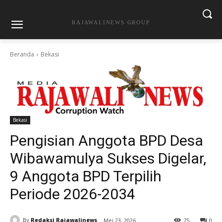
RAJAWALINEWS GROUP
Beranda
Bekasi
Bekasi
Pengisian Anggota BPD Desa
Wibawamulya Sukses Digelar,
9 Anggota BPD Terpilih
Periode 2026-2034
By
Redaksi Rajawalinews
Mei 23, 2026
75
0