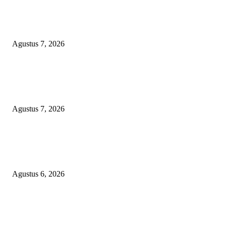
ANGKUTAN BATU BARA ILEGAL TAMPA DOKUMEN MUARA EN
LAMPUNG DIDUGA KERAS DIBEKINGI PARA OKNUM TNI
Agustus 7, 2026
WRC PAN-RI Soroti Temuan BPK pada Dinas Perkim Kota Prabumulih at
Belanja Proyek Jalan Rp6,62 Miliar, Desak APH Lakukan Pendalaman
Menyeluruh
Agustus 7, 2026
TOPENG BUALAN ‘SALAH KETIK’ RP95,4 MILIAR: CARA HALUS 
SKPD KABUPATEN BOGOR SEMBUNYIKAN BIAYA PESTA MEETI
DI HOTEL MEWAH
Agustus 6, 2026
POPULAR POSTS
ANGKUTAN BATU BARA ILEGAL TAMPA DOKUMEN MUARA EN
LAMPUNG DIDUGA KERAS DIBEKINGI PARA OKNUM TNI