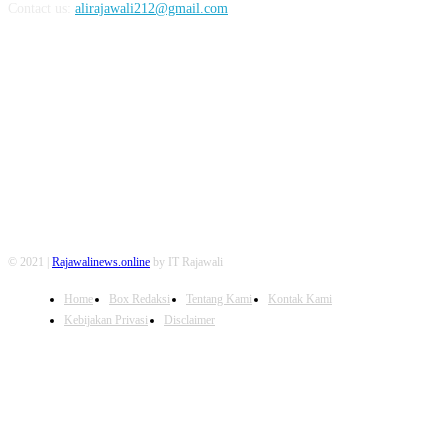
Contact us:
alirajawali212@gmail.com
FOLLOW US
© 2021 |
Rajawalinews.online
by IT Rajawali
Home
Box Redaksi
Tentang Kami
Kontak Kami
Kebijakan Privasi
Disclaimer