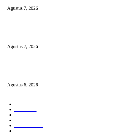
Agustus 7, 2026
WRC PAN-RI Soroti Temuan BPK pada Dinas Perkim Kota Prabumulih at
Belanja Proyek Jalan Rp6,62 Miliar, Desak APH Lakukan Pendalaman
Menyeluruh
Agustus 7, 2026
TOPENG BUALAN ‘SALAH KETIK’ RP95,4 MILIAR: CARA HALUS 
SKPD KABUPATEN BOGOR SEMBUNYIKAN BIAYA PESTA MEETI
DI HOTEL MEWAH
Agustus 6, 2026
POPULAR CATEGORY
Headline
2835
Bekasi
1718
Sumatera
1507
Peristiwa
1183
Purwakarta
842
Nasional
586