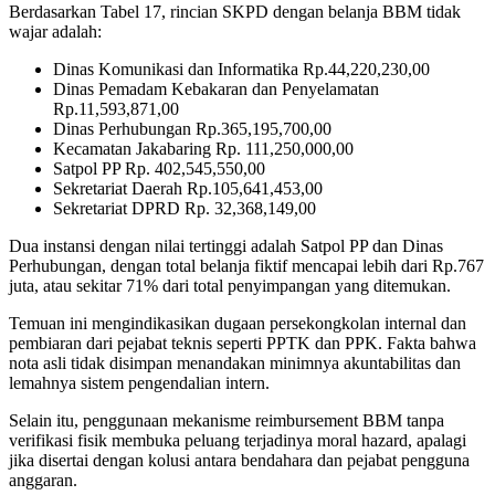
‎Berdasarkan Tabel 17, rincian SKPD dengan belanja BBM tidak
wajar adalah:
Dinas Komunikasi dan Informatika Rp.44,220,230,00
Dinas Pemadam Kebakaran dan Penyelamatan
Rp.11,593,871,00
Dinas Perhubungan Rp.365,195,700,00
Kecamatan Jakabaring Rp. 111,250,000,00
Satpol PP Rp. 402,545,550,00
Sekretariat Daerah Rp.105,641,453,00‎
Sekretariat DPRD Rp. 32,368,149,00
‎Dua instansi dengan nilai tertinggi adalah Satpol PP dan Dinas
Perhubungan, dengan total belanja fiktif mencapai lebih dari Rp.767
juta, atau sekitar 71% dari total penyimpangan yang ditemukan.
‎Temuan ini mengindikasikan dugaan persekongkolan internal dan
pembiaran dari pejabat teknis seperti PPTK dan PPK. Fakta bahwa
nota asli tidak disimpan menandakan minimnya akuntabilitas dan
lemahnya sistem pengendalian intern.
‎Selain itu, penggunaan mekanisme reimbursement BBM tanpa
verifikasi fisik membuka peluang terjadinya moral hazard, apalagi
jika disertai dengan kolusi antara bendahara dan pejabat pengguna
anggaran.