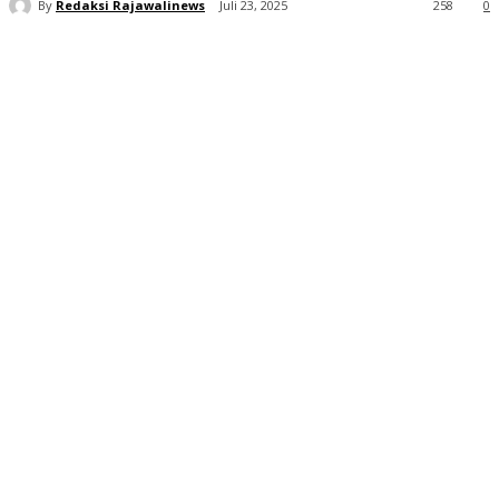
By
Redaksi Rajawalinews
Juli 23, 2025
258
0