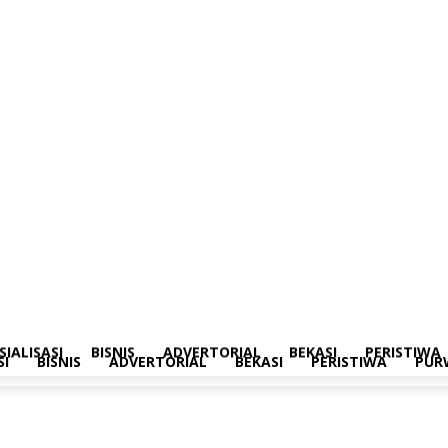
merintahan
Sosialisasi
Bisnis
Advertorial
Bekasi
Peristiwa
Purwakarta
SIALISASI
BISNIS
ADVERTORIAL
BEKASI
PERISTIWA
SI
BISNIS
ADVERTORIAL
BEKASI
PERISTIWA
PUR