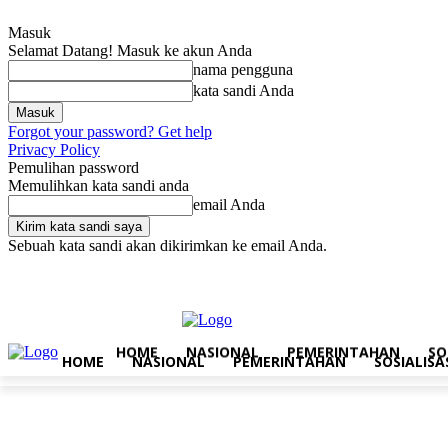
Masuk
Selamat Datang! Masuk ke akun Anda
nama pengguna
kata sandi Anda
Forgot your password? Get help
Privacy Policy
Pemulihan password
Memulihkan kata sandi anda
email Anda
Sebuah kata sandi akan dikirimkan ke email Anda.
Sabtu, Agustus 8, 2026
Masuk / Bergabung
Home
Nasional
Pe
HOME
NASIONAL
PEMERINTAHAN
SO
HOME
NASIONAL
PEMERINTAHAN
SOSIALISA