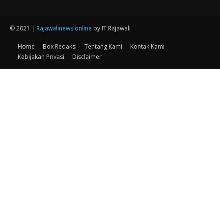
© 2021 |
Rajawalinews.online
by IT Rajawali
Home
Box Redaksi
Tentang Kami
Kontak Kami
Kebijakan Privasi
Disclaimer