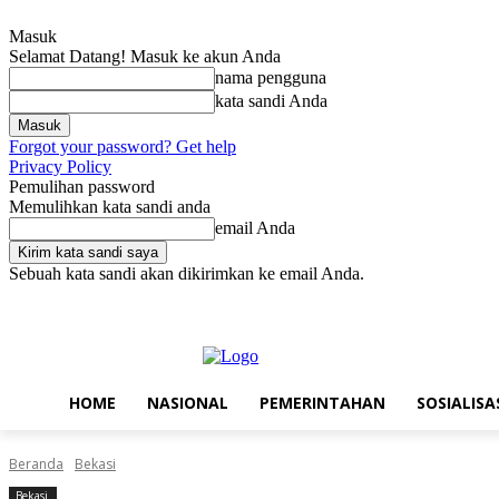
Masuk
Selamat Datang! Masuk ke akun Anda
nama pengguna
kata sandi Anda
Forgot your password? Get help
Privacy Policy
Pemulihan password
Memulihkan kata sandi anda
email Anda
Sebuah kata sandi akan dikirimkan ke email Anda.
Kamis, Agustus 6, 2026
Masuk / Bergabung
Home
Nasional
Pe
HOME
NASIONAL
PEMERINTAHAN
SOSIALISA
Beranda
Bekasi
Bekasi