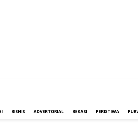
merintahan
Sosialisasi
Bisnis
Advertorial
Bekasi
Peristiwa
Purwakarta
SI
BISNIS
ADVERTORIAL
BEKASI
PERISTIWA
PUR