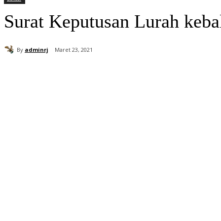
Surat Keputusan Lurah keb
By
adminrj
Maret 23, 2021
Bagikan