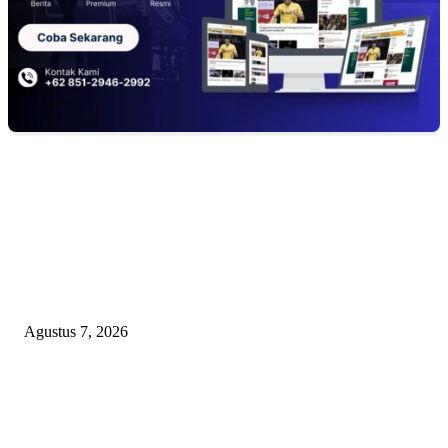
EDITOR PICKS
Kaperwil Sumsel Media Rajawalinews Angkat Bicara Dugaan Penggelapa
Desa Rp84 Juta, Kades Argomulyo Belitang Jaya Hilang 3 Bulan Bawa
Anggaran Pembangunan
Agustus 7, 2026
KELALAIAN HUKUM PEMKAB SAROLANGUN: SK DIREKTUR
PERUMDA TSB DINYATAKAN CACAT TOTAL, PENGACARA SENI
KULITI OPINI KUASA HUKUM BUPATI