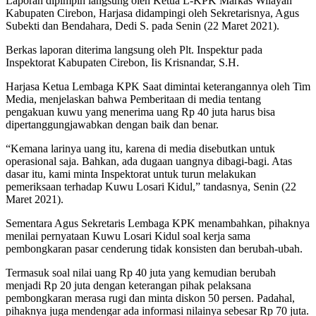
Laporan dipimpin langsung oleh Ketua L-KPK Markas Wilayah
Kabupaten Cirebon, Harjasa didampingi oleh Sekretarisnya, Agus
Subekti dan Bendahara, Dedi S. pada Senin (22 Maret 2021).
Berkas laporan diterima langsung oleh Plt. Inspektur pada
Inspektorat Kabupaten Cirebon, Iis Krisnandar, S.H.
Harjasa Ketua Lembaga KPK Saat dimintai keterangannya oleh Tim
Media, menjelaskan bahwa Pemberitaan di media tentang
pengakuan kuwu yang menerima uang Rp 40 juta harus bisa
dipertanggungjawabkan dengan baik dan benar.
“Kemana larinya uang itu, karena di media disebutkan untuk
operasional saja. Bahkan, ada dugaan uangnya dibagi-bagi. Atas
dasar itu, kami minta Inspektorat untuk turun melakukan
pemeriksaan terhadap Kuwu Losari Kidul,” tandasnya, Senin (22
Maret 2021).
Sementara Agus Sekretaris Lembaga KPK menambahkan, pihaknya
menilai pernyataan Kuwu Losari Kidul soal kerja sama
pembongkaran pasar cenderung tidak konsisten dan berubah-ubah.
Termasuk soal nilai uang Rp 40 juta yang kemudian berubah
menjadi Rp 20 juta dengan keterangan pihak pelaksana
pembongkaran merasa rugi dan minta diskon 50 persen. Padahal,
pihaknya juga mendengar ada informasi nilainya sebesar Rp 70 juta.