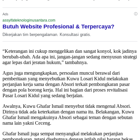
ⓘ
Ads
assyifateknologinusantara.com
Butuh Website Profesional & Terpercaya?
Dikerjakan tim berpengalaman. Konsultasi gratis.
“Keterangan ini cukup menggelikan dan sangat konyol, kok jadinya
berubah-ubah. Ada apa ini, jangan-jangan sedang menyusun strategi
agar lepas dari jeratan hukum,” tambahnya.
Agus juga mengungkapkan, persoalan muncul berawal dari
pemberitaan yang menyebutkan Kuwu Losari Kidul melakukan
perjanjian kerja sama dengan Absori terkait pembongkaran pasar
dengan pola borong kerja. Hal ini bagian dari proses revitalisasi
Pasar Losari Kidul yang sedang berjalan.
Awalnya, Kuwu Ghafar Ismail menyebut tidak mengenal Absori.
Dirinya tidak ada keterkaitan dengan nama itu. Belakangan, Kuwu
Ghafar Ismail mengakuinya Absori sebagai teman dengan sebutan
nama lain yakni Ceceng.
Ghafar Ismail juga sempat menyangkal melakukan perjanjian
pembongkaran, tetapi disebutnya dengan istilah nilai barang bekas.