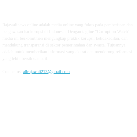
ABOUT US
Rajawalinews.online adalah media online yang fokus pada pemberitaan dan
pengawasan isu korupsi di Indonesia. Dengan tagline "Corruption Watch",
media ini berkomitmen mengungkap praktik korupsi, ketidakadilan, dan
mendukung transparansi di sektor pemerintahan dan swasta. Tujuannya
adalah untuk memberikan informasi yang akurat dan mendorong reformasi
yang lebih bersih dan adil.
Contact us:
alirajawali212@gmail.com
FOLLOW US