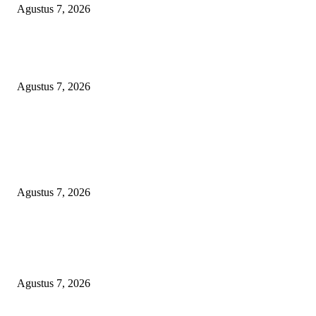
Agustus 7, 2026
Sepuluh Tahun Beroperasi, Limbah Cemari Lahan Warga, Diduga DLH
Sumenep Masuk Angin
Agustus 7, 2026
POPULAR POSTS
Kaperwil Sumsel Media Rajawalinews Angkat Bicara Dugaan Penggelapa
Desa Rp84 Juta, Kades Argomulyo Belitang Jaya Hilang 3 Bulan Bawa
Anggaran Pembangunan
Agustus 7, 2026
KELALAIAN HUKUM PEMKAB SAROLANGUN: SK DIREKTUR
PERUMDA TSB DINYATAKAN CACAT TOTAL, PENGACARA SENI
KULITI OPINI KUASA HUKUM BUPATI
Agustus 7, 2026