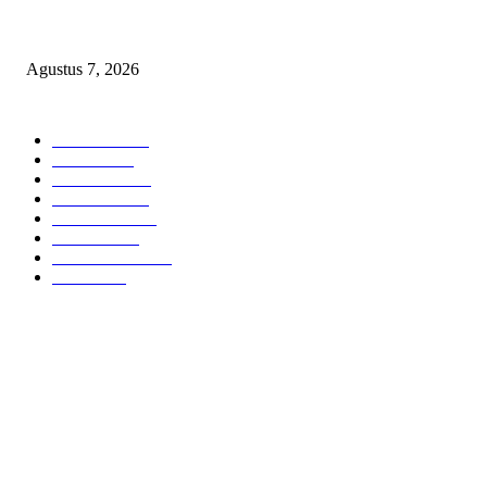
Sepuluh Tahun Beroperasi, Limbah Cemari Lahan Warga, Diduga DLH
Sumenep Masuk Angin
Agustus 7, 2026
POPULAR CATEGORY
Headline
2835
Bekasi
1720
Sumatera
1507
Peristiwa
1183
Purwakarta
842
Nasional
586
Pemerintahan
537
Jakarta
475