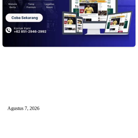
EDITOR PICKS
Kaperwil Sumsel Media Rajawalinews Angkat Bicara Dugaan Penggelapa
Desa Rp84 Juta, Kades Argomulyo Belitang Jaya Hilang 3 Bulan Bawa
Anggaran Pembangunan
Agustus 7, 2026
KELALAIAN HUKUM PEMKAB SAROLANGUN: SK DIREKTUR
PERUMDA TSB DINYATAKAN CACAT TOTAL, PENGACARA SENI