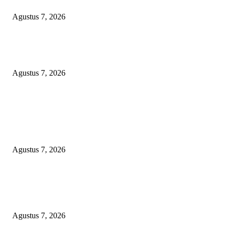
KULITI OPINI KUASA HUKUM BUPATI
Agustus 7, 2026
Sepuluh Tahun Beroperasi, Limbah Cemari Lahan Warga, Diduga DLH
Sumenep Masuk Angin
Agustus 7, 2026
POPULAR POSTS
Kaperwil Sumsel Media Rajawalinews Angkat Bicara Dugaan Penggelapa
Desa Rp84 Juta, Kades Argomulyo Belitang Jaya Hilang 3 Bulan Bawa
Anggaran Pembangunan
Agustus 7, 2026
KELALAIAN HUKUM PEMKAB SAROLANGUN: SK DIREKTUR
PERUMDA TSB DINYATAKAN CACAT TOTAL, PENGACARA SENI
KULITI OPINI KUASA HUKUM BUPATI
Agustus 7, 2026