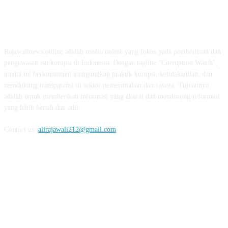
ABOUT US
Rajawalinews.online adalah media online yang fokus pada pemberitaan dan
pengawasan isu korupsi di Indonesia. Dengan tagline "Corruption Watch",
media ini berkomitmen mengungkap praktik korupsi, ketidakadilan, dan
mendukung transparansi di sektor pemerintahan dan swasta. Tujuannya
adalah untuk memberikan informasi yang akurat dan mendorong reformasi
yang lebih bersih dan adil.
Contact us:
alirajawali212@gmail.com
FOLLOW US