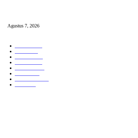
Sepuluh Tahun Beroperasi, Limbah Cemari Lahan Warga, Diduga DLH
Sumenep Masuk Angin
Agustus 7, 2026
POPULAR CATEGORY
Headline
2835
Bekasi
1720
Sumatera
1507
Peristiwa
1183
Purwakarta
842
Nasional
586
Pemerintahan
537
Jakarta
475