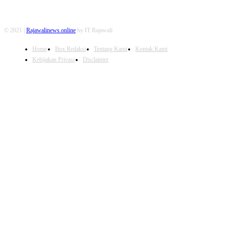
© 2021 |
Rajawalinews.online
by IT Rajawali
Home
Box Redaksi
Tentang Kami
Kontak Kami
Kebijakan Privasi
Disclaimer