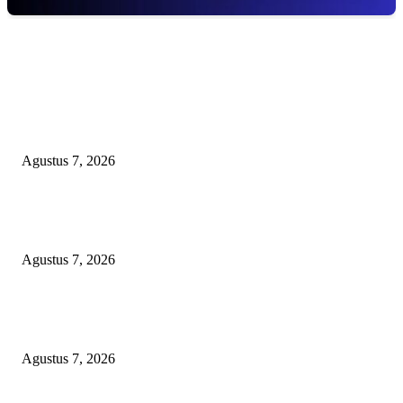
EDITOR PICKS
Lurah Sako Bersama Ketua LPMK dan RT Ajak Warga Gotong Royong
Agustus 7, 2026
Pertama di Sumsel, Rumah Sehat BAZNAS Kota Palembang Jadi Simbol
Kepedulian dan Keberkahan
Agustus 7, 2026
DARAH IBU DI UJUNG SENJATA API: VONIS GUSMADI WIRANAT
MENGINJAK-INJAK RASA KEADILAN PUBLIK!
Agustus 7, 2026
POPULAR POSTS