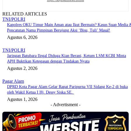
https://Rajawalinews.online
RELATED ARTICLES
TNI/POLRI
Kapolres OKU Timur Main Aman atau Ikut Bermain? Kasus Suap Media 
Pencatutan Nama Pimpinan Berujung Aksi ‘Bisu, Tuli’ Masal!
Agustus 6, 2026
TNI/POLRI
Jaringan Batubara Ilegal Diduga Kian Berani, Ketum LSM KCBI Minta
APH Buktikan Ketegasan dengan Tindakan Nyata
Agustus 2, 2026
Pagar Alam
DPRD Kota Pagar Alam Gelar Rapat Paripurna VII Sidang Ke-2 di buka
oleh Wakil Ketua I Hj. Dessy Siska.SE. ‎
Agustus 1, 2026
- Advertisment -