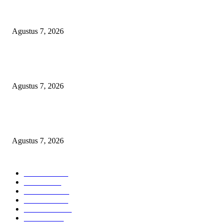
Lurah Sako Bersama Ketua LPMK dan RT Ajak Warga Gotong Royong
Agustus 7, 2026
Pertama di Sumsel, Rumah Sehat BAZNAS Kota Palembang Jadi Simbol
Kepedulian dan Keberkahan
Agustus 7, 2026
DARAH IBU DI UJUNG SENJATA API: VONIS GUSMADI WIRANAT
MENGINJAK-INJAK RASA KEADILAN PUBLIK!
Agustus 7, 2026
POPULAR CATEGORY
Headline
2835
Bekasi
1719
Sumatera
1507
Peristiwa
1183
Purwakarta
842
Nasional
586