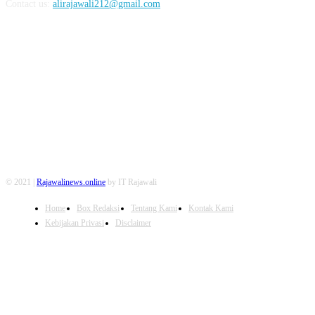
Contact us:
alirajawali212@gmail.com
FOLLOW US
© 2021 |
Rajawalinews.online
by IT Rajawali
Home
Box Redaksi
Tentang Kami
Kontak Kami
Kebijakan Privasi
Disclaimer