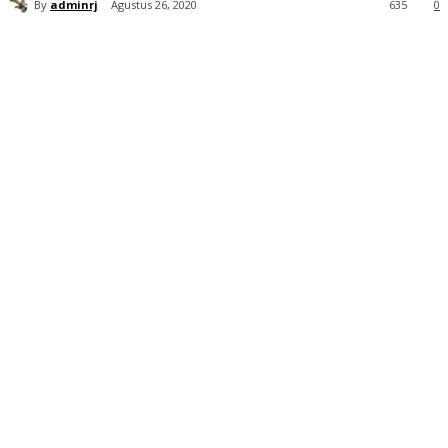
By
adminrj
Agustus 26, 2020
635
0