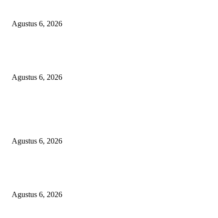
BERJEMAAH WILAYAH BENGKULU
Agustus 6, 2026
Kemenkes Bangun Laboratorium Regional di Palembang, Perkuat Deteksi 
dan Pencegahan Penyakit
Agustus 6, 2026
POPULAR POSTS
Bawa-bawa Nama Kapolres Buat Sogok Pers, LSM KCBI Desak Polisi Ta
Oknum (I) Otak Bisnis Batu Bara Ilegal!
Agustus 6, 2026
TANGKAP GEROMBOLAN KEPALA DINAS PENDIDIKAN PUNGLI
BERJEMAAH WILAYAH BENGKULU
Agustus 6, 2026