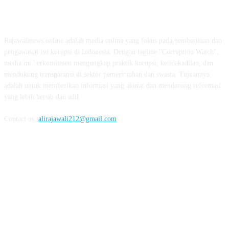
ABOUT US
Rajawalinews.online adalah media online yang fokus pada pemberitaan dan
pengawasan isu korupsi di Indonesia. Dengan tagline "Corruption Watch",
media ini berkomitmen mengungkap praktik korupsi, ketidakadilan, dan
mendukung transparansi di sektor pemerintahan dan swasta. Tujuannya
adalah untuk memberikan informasi yang akurat dan mendorong reformasi
yang lebih bersih dan adil.
Contact us:
alirajawali212@gmail.com
FOLLOW US