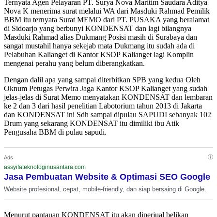
Ternyata Agen Pelayaran PT. Surya Nova Maritim Saudara Aditya
Nova K menerima surat melalui WA dari Masduki Rahmad Pemilik
BBM itu ternyata Surat MEMO dari PT. PUSAKA yang beralamat
di Sidoarjo yang berbunyi KONDENSAT dan lagi bilangnya
Masduki Rahmad alias Dukmang Posisi masih di Surabaya dan
sangat mustahil hanya sekejab mata Dukmang itu sudah ada di
Pelabuhan Kalianget di Kantor KSOP Kalianget lagi Komplin
mengenai perahu yang belum diberangkatkan.
Dengan dalil apa yang sampai diterbitkan SPB yang kedua Oleh
Oknum Petugas Perwira Jaga Kantor KSOP Kalianget yang sudah
jelas-jelas di Surat Memo menyatakan KONDENSAT dan lembaran
ke 2 dan 3 dari hasil penelitian Labotorium tahun 2013 di Jakarta
dan KONDENSAT ini Sdh sampai dipulau SAPUDI sebanyak 102
Drum yang sekarang KONDENSAT itu dimiliki ibu Atik
Pengusaha BBM di pulau sapudi.
ⓘ
Ads
assyifateknologinusantara.com
Jasa Pembuatan Website & Optimasi SEO Google
Website profesional, cepat, mobile-friendly, dan siap bersaing di Google.
Menurut pantauan KONDENSAT itu akan diperjual belikan