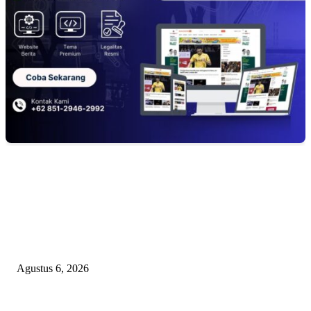
EDITOR PICKS
Bawa-bawa Nama Kapolres Buat Sogok Pers, LSM KCBI Desak Polisi Ta
Oknum (I) Otak Bisnis Batu Bara Ilegal!
Agustus 6, 2026
TANGKAP GEROMBOLAN KEPALA DINAS PENDIDIKAN PUNGLI