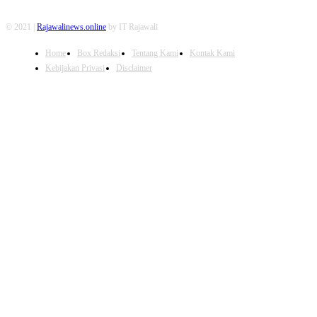
© 2021 |
Rajawalinews.online
by IT Rajawali
Home
Box Redaksi
Tentang Kami
Kontak Kami
Kebijakan Privasi
Disclaimer