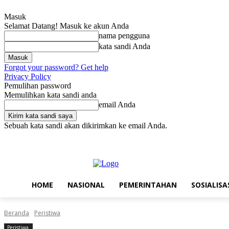
Masuk
Selamat Datang! Masuk ke akun Anda
nama pengguna
kata sandi Anda
Forgot your password? Get help
Privacy Policy
Pemulihan password
Memulihkan kata sandi anda
email Anda
Sebuah kata sandi akan dikirimkan ke email Anda.
Jumat, Agustus 7, 2026
Masuk / Bergabung
Home
Nasional
Pe
HOME
NASIONAL
PEMERINTAHAN
SOSIALISA
Beranda
Peristiwa
Peristiwa