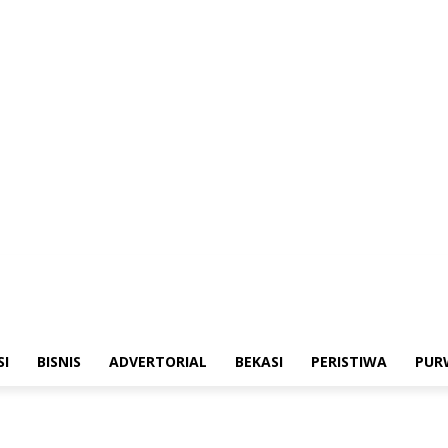
merintahan
Sosialisasi
Bisnis
Advertorial
Bekasi
Peristiwa
Purwakarta
SI
BISNIS
ADVERTORIAL
BEKASI
PERISTIWA
PUR