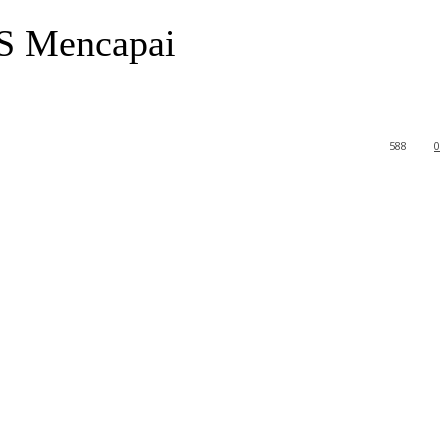
NS Mencapai
588
0