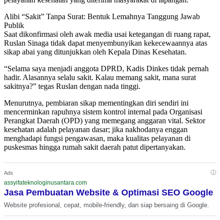
Alibi “Sakit” Tanpa Surat: Bentuk Lemahnya Tanggung Jawab
Publik
Saat dikonfirmasi oleh awak media usai ketegangan di ruang rapat,
Ruslan Sinaga tidak dapat menyembunyikan kekecewaannya atas
sikap abai yang ditunjukkan oleh Kepala Dinas Kesehatan.
“Selama saya menjadi anggota DPRD, Kadis Dinkes tidak pernah
hadir. Alasannya selalu sakit. Kalau memang sakit, mana surat
sakitnya?” tegas Ruslan dengan nada tinggi.
Menurutnya, pembiaran sikap mementingkan diri sendiri ini
mencerminkan rapuhnya sistem kontrol internal pada Organisasi
Perangkat Daerah (OPD) yang memegang anggaran vital. Sektor
kesehatan adalah pelayanan dasar; jika nakhodanya enggan
menghadapi fungsi pengawasan, maka kualitas pelayanan di
puskesmas hingga rumah sakit daerah patut dipertanyakan.
ⓘ
Ads
assyifateknologinusantara.com
Jasa Pembuatan Website & Optimasi SEO Google
Website profesional, cepat, mobile-friendly, dan siap bersaing di Google.