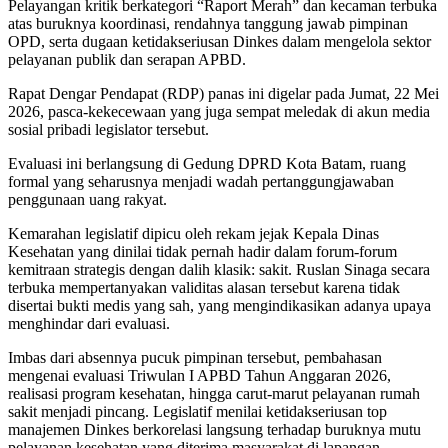
Pelayangan kritik berkategori “Raport Merah” dan kecaman terbuka
atas buruknya koordinasi, rendahnya tanggung jawab pimpinan
OPD, serta dugaan ketidakseriusan Dinkes dalam mengelola sektor
pelayanan publik dan serapan APBD.
Rapat Dengar Pendapat (RDP) panas ini digelar pada Jumat, 22 Mei
2026, pasca-kekecewaan yang juga sempat meledak di akun media
sosial pribadi legislator tersebut.
Evaluasi ini berlangsung di Gedung DPRD Kota Batam, ruang
formal yang seharusnya menjadi wadah pertanggungjawaban
penggunaan uang rakyat.
Kemarahan legislatif dipicu oleh rekam jejak Kepala Dinas
Kesehatan yang dinilai tidak pernah hadir dalam forum-forum
kemitraan strategis dengan dalih klasik: sakit. Ruslan Sinaga secara
terbuka mempertanyakan validitas alasan tersebut karena tidak
disertai bukti medis yang sah, yang mengindikasikan adanya upaya
menghindar dari evaluasi.
Imbas dari absennya pucuk pimpinan tersebut, pembahasan
mengenai evaluasi Triwulan I APBD Tahun Anggaran 2026,
realisasi program kesehatan, hingga carut-marut pelayanan rumah
sakit menjadi pincang. Legislatif menilai ketidakseriusan top
manajemen Dinkes berkorelasi langsung terhadap buruknya mutu
pelayanan kesehatan yang diterima masyarakat di lapangan.