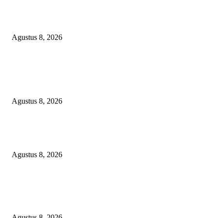
Menanggapi Berita Media Ruang Investigasi, LSM-KCBI Sumsel Desak
Tindakan Tegas: Kartu BPNT Warga Efendi Ditahan Sejak 2021, Siapa ya
Bertanggung Jawab?
Agustus 8, 2026
POPULAR POSTS
Minta Presiden Turun Tangan, Relawan Sebut Oknum Beking Bikin Polda
Sumsel Macan Ompong
Agustus 8, 2026
PENGUKUHAN PALANG MERAH REMAJA (PMR) TINGKAT MULA
PERTAMA DI BANGGAI SELATAN
Agustus 8, 2026
Menanggapi Berita Media Ruang Investigasi, LSM-KCBI Sumsel Desak
Tindakan Tegas: Kartu BPNT Warga Efendi Ditahan Sejak 2021, Siapa ya
Bertanggung Jawab?
Agustus 8, 2026