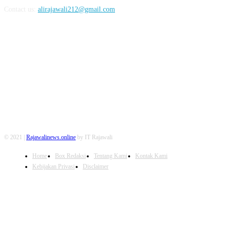
Contact us:
alirajawali212@gmail.com
FOLLOW US
© 2021 |
Rajawalinews.online
by IT Rajawali
Home
Box Redaksi
Tentang Kami
Kontak Kami
Kebijakan Privasi
Disclaimer