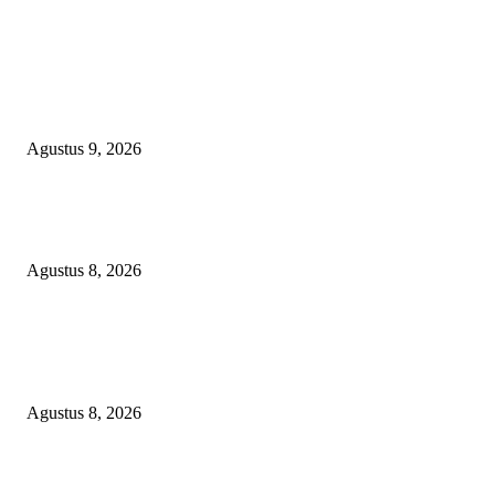
EDITOR PICKS
Ketua PDHI Sumsel: Kemerdekaan Bukan Sekadar Perayaan, tetapi Seman
untuk Terus Mengabdi
Agustus 9, 2026
PEMKAB BEKASI KEHILANGAN 61 KENDARAAN RODA EMPAT
DILIBAS PEJABAT ATAU PENJAHAT
Agustus 8, 2026
RAKYAT KECIL DIPERAS, SERTIFIKAT PTSL DITUMBALKAN UT
Relawan Pembela Prabowo Ali Sofyan Minta APH Tangkap Oknum Kades
Bangsat Madugondo: Ini Pengkhianatan Terhadap Program Presiden!
Agustus 8, 2026
POPULAR POSTS