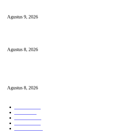
Ketua PDHI Sumsel: Kemerdekaan Bukan Sekadar Perayaan, tetapi Seman
untuk Terus Mengabdi
Agustus 9, 2026
PEMKAB BEKASI KEHILANGAN 61 KENDARAAN RODA EMPAT
DILIBAS PEJABAT ATAU PENJAHAT
Agustus 8, 2026
RAKYAT KECIL DIPERAS, SERTIFIKAT PTSL DITUMBALKAN UT
Relawan Pembela Prabowo Ali Sofyan Minta APH Tangkap Oknum Kades
Bangsat Madugondo: Ini Pengkhianatan Terhadap Program Presiden!
Agustus 8, 2026
POPULAR CATEGORY
Headline
2839
Bekasi
1722
Sumatera
1507
Peristiwa
1183
Purwakarta
842