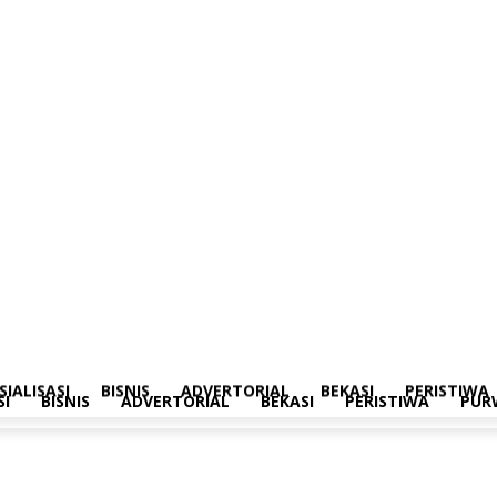
merintahan
Sosialisasi
Bisnis
Advertorial
Bekasi
Peristiwa
Purwakarta
SIALISASI
BISNIS
ADVERTORIAL
BEKASI
PERISTIWA
SI
BISNIS
ADVERTORIAL
BEKASI
PERISTIWA
PUR