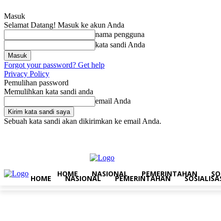
Masuk
Selamat Datang! Masuk ke akun Anda
nama pengguna
kata sandi Anda
Forgot your password? Get help
Privacy Policy
Pemulihan password
Memulihkan kata sandi anda
email Anda
Sebuah kata sandi akan dikirimkan ke email Anda.
Sabtu, Agustus 8, 2026
Masuk / Bergabung
Home
Nasional
Pe
HOME
NASIONAL
PEMERINTAHAN
SO
HOME
NASIONAL
PEMERINTAHAN
SOSIALISA