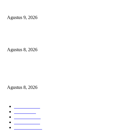
Ketua PDHI Sumsel: Kemerdekaan Bukan Sekadar Perayaan, tetapi Seman
untuk Terus Mengabdi
Agustus 9, 2026
PEMKAB BEKASI KEHILANGAN 61 KENDARAAN RODA EMPAT
DILIBAS PEJABAT ATAU PENJAHAT
Agustus 8, 2026
RAKYAT KECIL DIPERAS, SERTIFIKAT PTSL DITUMBALKAN UT
Relawan Pembela Prabowo Ali Sofyan Minta APH Tangkap Oknum Kades
Bangsat Madugondo: Ini Pengkhianatan Terhadap Program Presiden!
Agustus 8, 2026
POPULAR CATEGORY
Headline
2839
Bekasi
1722
Sumatera
1507
Peristiwa
1183
Purwakarta
842