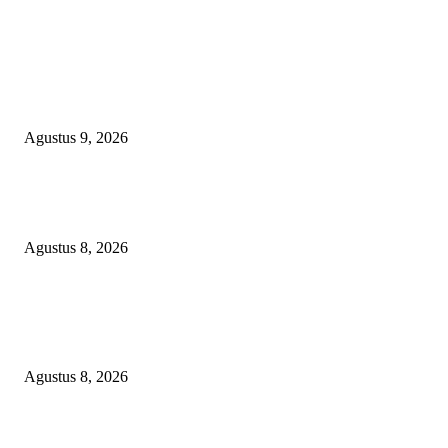
EDITOR PICKS
Ketua PDHI Sumsel: Kemerdekaan Bukan Sekadar Perayaan, tetapi Seman
untuk Terus Mengabdi
Agustus 9, 2026
PEMKAB BEKASI KEHILANGAN 61 KENDARAAN RODA EMPAT
DILIBAS PEJABAT ATAU PENJAHAT
Agustus 8, 2026
RAKYAT KECIL DIPERAS, SERTIFIKAT PTSL DITUMBALKAN UT
Relawan Pembela Prabowo Ali Sofyan Minta APH Tangkap Oknum Kades
Bangsat Madugondo: Ini Pengkhianatan Terhadap Program Presiden!
Agustus 8, 2026
POPULAR POSTS