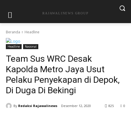
RAJAWALINEWS GROUP
Beranda
Headline
Headline
Nasional
Team Sus WRC Desak
Kapolda Metro Jaya Usut
Pelaku Penyekapan di Depok,
Di Duga Di Bekingi
By
Redaksi Rajawalinews
Desember 12, 2020
825
0