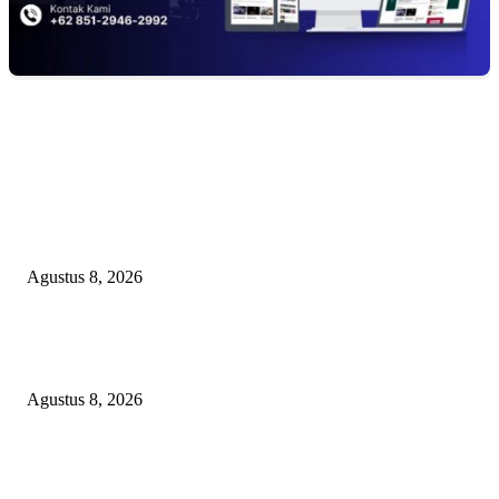
EDITOR PICKS
Kuliner Jawa Berpadu Hiburan Keluarga, Lestari Resto Hadirkan Pengala
Baru di Banyuasin
Agustus 8, 2026
SEBERAPA AMAN POSISI FEBRIE ADRIANSYAH SEBAGAI PEME
KARTU TRUF?
Agustus 8, 2026
Soroti Cacat Prosedur Pengangkatan Dirut Perumda Air Minum Tirta Sak
Batuah, Keputusan PTUN Jambi Dinilai Abaikan Hak Kontrol Publik