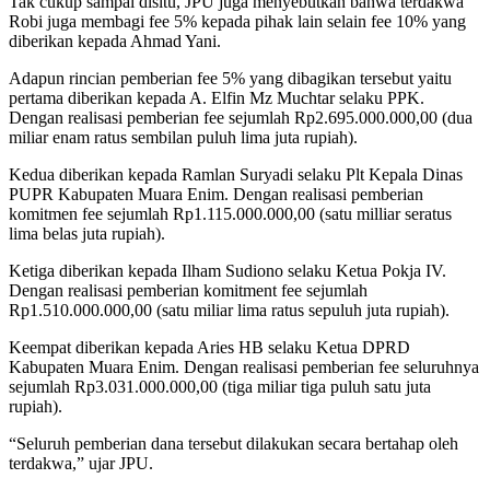
Tak cukup sampai disitu, JPU juga menyebutkan bahwa terdakwa
Robi juga membagi fee 5% kepada pihak lain selain fee 10% yang
diberikan kepada Ahmad Yani.
Adapun rincian pemberian fee 5% yang dibagikan tersebut yaitu
pertama diberikan kepada A. Elfin Mz Muchtar selaku PPK.
Dengan realisasi pemberian fee sejumlah Rp2.695.000.000,00 (dua
miliar enam ratus sembilan puluh lima juta rupiah).
Kedua diberikan kepada Ramlan Suryadi selaku Plt Kepala Dinas
PUPR Kabupaten Muara Enim. Dengan realisasi pemberian
komitmen fee sejumlah Rp1.115.000.000,00 (satu milliar seratus
lima belas juta rupiah).
Ketiga diberikan kepada Ilham Sudiono selaku Ketua Pokja IV.
Dengan realisasi pemberian komitment fee sejumlah
Rp1.510.000.000,00 (satu miliar lima ratus sepuluh juta rupiah).
Keempat diberikan kepada Aries HB selaku Ketua DPRD
Kabupaten Muara Enim. Dengan realisasi pemberian fee seluruhnya
sejumlah Rp3.031.000.000,00 (tiga miliar tiga puluh satu juta
rupiah).
“Seluruh pemberian dana tersebut dilakukan secara bertahap oleh
terdakwa,” ujar JPU.