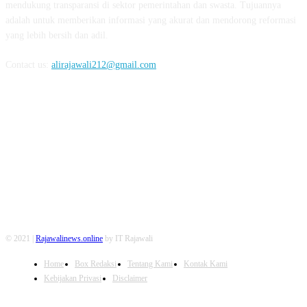
mendukung transparansi di sektor pemerintahan dan swasta. Tujuannya
adalah untuk memberikan informasi yang akurat dan mendorong reformasi
yang lebih bersih dan adil.
Contact us:
alirajawali212@gmail.com
FOLLOW US
© 2021 |
Rajawalinews.online
by IT Rajawali
Home
Box Redaksi
Tentang Kami
Kontak Kami
Kebijakan Privasi
Disclaimer