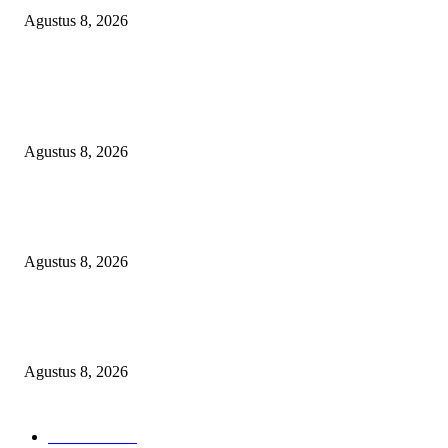
Agustus 8, 2026
POPULAR POSTS
Kuliner Jawa Berpadu Hiburan Keluarga, Lestari Resto Hadirkan Pengala
Baru di Banyuasin
Agustus 8, 2026
SEBERAPA AMAN POSISI FEBRIE ADRIANSYAH SEBAGAI PEME
KARTU TRUF?
Agustus 8, 2026
Soroti Cacat Prosedur Pengangkatan Dirut Perumda Air Minum Tirta Sak
Batuah, Keputusan PTUN Jambi Dinilai Abaikan Hak Kontrol Publik
Agustus 8, 2026
POPULAR CATEGORY
Headline
2837