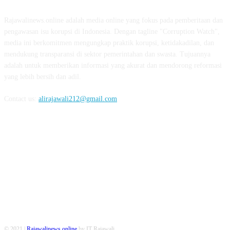
Rajawalinews.online adalah media online yang fokus pada pemberitaan dan
pengawasan isu korupsi di Indonesia. Dengan tagline "Corruption Watch",
media ini berkomitmen mengungkap praktik korupsi, ketidakadilan, dan
mendukung transparansi di sektor pemerintahan dan swasta. Tujuannya
adalah untuk memberikan informasi yang akurat dan mendorong reformasi
yang lebih bersih dan adil.
Contact us:
alirajawali212@gmail.com
FOLLOW US
© 2021 |
Rajawalinews.online
by IT Rajawali