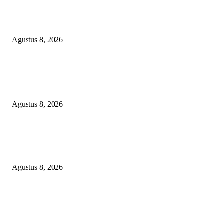
DPC XTC SEXYROAD BEKASI “SERBU” PEMKAB: BONGKAR DU
SKANDAL BBM DLH, DESAK PLT BUPATI SERET DAN COPOT DO
SIRAIT!
Agustus 8, 2026
POPULAR POSTS
PEMKAB BEKASI KEHILANGAN 61 KENDARAAN RODA EMPAT
DILIBAS PEJABAT ATAU PENJAHAT
Agustus 8, 2026
RAKYAT KECIL DIPERAS, SERTIFIKAT PTSL DITUMBALKAN UT
Relawan Pembela Prabowo Ali Sofyan Minta APH Tangkap Oknum Kades
Bangsat Madugondo: Ini Pengkhianatan Terhadap Program Presiden!
Agustus 8, 2026
DPC XTC SEXYROAD BEKASI “SERBU” PEMKAB: BONGKAR DU
SKANDAL BBM DLH, DESAK PLT BUPATI SERET DAN COPOT DO
SIRAIT!