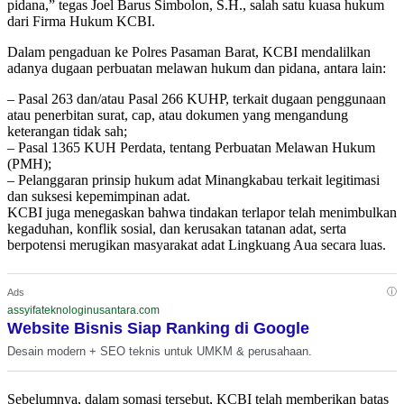
pidana,” tegas Joel Barus Simbolon, S.H., salah satu kuasa hukum
dari Firma Hukum KCBI.
Dalam pengaduan ke Polres Pasaman Barat, KCBI mendalilkan
adanya dugaan perbuatan melawan hukum dan pidana, antara lain:
– Pasal 263 dan/atau Pasal 266 KUHP, terkait dugaan penggunaan
atau penerbitan surat, cap, atau dokumen yang mengandung
keterangan tidak sah;
– Pasal 1365 KUH Perdata, tentang Perbuatan Melawan Hukum
(PMH);
– Pelanggaran prinsip hukum adat Minangkabau terkait legitimasi
dan suksesi kepemimpinan adat.
KCBI juga menegaskan bahwa tindakan terlapor telah menimbulkan
kegaduhan, konflik sosial, dan kerusakan tatanan adat, serta
berpotensi merugikan masyarakat adat Lingkuang Aua secara luas.
ⓘ
Ads
assyifateknologinusantara.com
Website Bisnis Siap Ranking di Google
Desain modern + SEO teknis untuk UMKM & perusahaan.
Sebelumnya, dalam somasi tersebut, KCBI telah memberikan batas