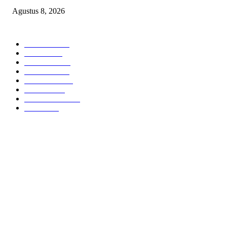
Agustus 8, 2026
POPULAR CATEGORY
Headline
2839
Bekasi
1722
Sumatera
1507
Peristiwa
1183
Purwakarta
842
Nasional
586
Pemerintahan
537
Jakarta
476