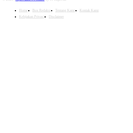
Home
Box Redaksi
Tentang Kami
Kontak Kami
Kebijakan Privasi
Disclaimer