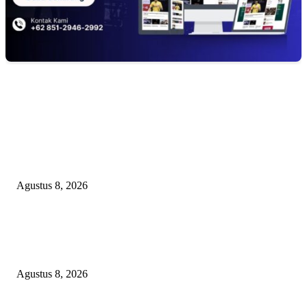
EDITOR PICKS
PEMKAB BEKASI KEHILANGAN 61 KENDARAAN RODA EMPAT
DILIBAS PEJABAT ATAU PENJAHAT
Agustus 8, 2026
RAKYAT KECIL DIPERAS, SERTIFIKAT PTSL DITUMBALKAN UT
Relawan Pembela Prabowo Ali Sofyan Minta APH Tangkap Oknum Kades
Bangsat Madugondo: Ini Pengkhianatan Terhadap Program Presiden!
Agustus 8, 2026