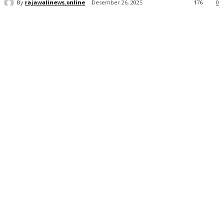
By
rajawalinews.online
Desember 26, 2025
176
0