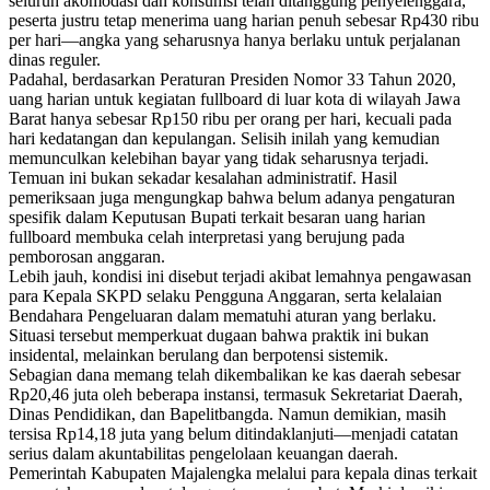
seluruh akomodasi dan konsumsi telah ditanggung penyelenggara,
peserta justru tetap menerima uang harian penuh sebesar Rp430 ribu
per hari—angka yang seharusnya hanya berlaku untuk perjalanan
dinas reguler.
Padahal, berdasarkan Peraturan Presiden Nomor 33 Tahun 2020,
uang harian untuk kegiatan fullboard di luar kota di wilayah Jawa
Barat hanya sebesar Rp150 ribu per orang per hari, kecuali pada
hari kedatangan dan kepulangan. Selisih inilah yang kemudian
memunculkan kelebihan bayar yang tidak seharusnya terjadi.
Temuan ini bukan sekadar kesalahan administratif. Hasil
pemeriksaan juga mengungkap bahwa belum adanya pengaturan
spesifik dalam Keputusan Bupati terkait besaran uang harian
fullboard membuka celah interpretasi yang berujung pada
pemborosan anggaran.
Lebih jauh, kondisi ini disebut terjadi akibat lemahnya pengawasan
para Kepala SKPD selaku Pengguna Anggaran, serta kelalaian
Bendahara Pengeluaran dalam mematuhi aturan yang berlaku.
Situasi tersebut memperkuat dugaan bahwa praktik ini bukan
insidental, melainkan berulang dan berpotensi sistemik.
Sebagian dana memang telah dikembalikan ke kas daerah sebesar
Rp20,46 juta oleh beberapa instansi, termasuk Sekretariat Daerah,
Dinas Pendidikan, dan Bapelitbangda. Namun demikian, masih
tersisa Rp14,18 juta yang belum ditindaklanjuti—menjadi catatan
serius dalam akuntabilitas pengelolaan keuangan daerah.
Pemerintah Kabupaten Majalengka melalui para kepala dinas terkait