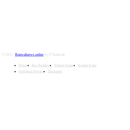
FOLLOW US
© 2021 |
Rajawalinews.online
by IT Rajawali
Home
Box Redaksi
Tentang Kami
Kontak Kami
Kebijakan Privasi
Disclaimer