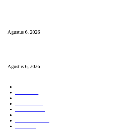
Bawa-bawa Nama Kapolres Buat Sogok Pers, LSM KCBI Desak Polisi Ta
Oknum (I) Otak Bisnis Batu Bara Ilegal!
Agustus 6, 2026
TANGKAP GEROMBOLAN KEPALA DINAS PENDIDIKAN PUNGLI
BERJEMAAH WILAYAH BENGKULU
Agustus 6, 2026
POPULAR CATEGORY
Headline
2835
Bekasi
1718
Sumatera
1507
Peristiwa
1183
Purwakarta
842
Nasional
586
Pemerintahan
537
Jakarta
475