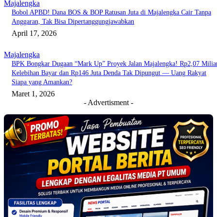
Majalengka
Bobol APBD! Dana BOS & BOP Ratusan Juta di Majalengka Cair Tanpa
Anggaran, Tak Bisa Dipertanggungjawabkan
April 17, 2026
Majalengka
BPK Bongkar Dugaan “Mark Up” Proyek Jalan Majalengka! Rp2,07 Milia
Kelebihan Bayar dan Rp146 Juta Denda Tak Dipungut — Uang Rakyat
Siapa yang Amankan?
Maret 1, 2026
- Advertisment -