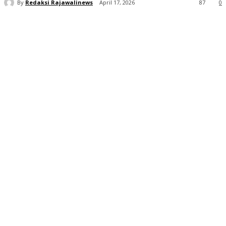
By
Redaksi Rajawalinews
April 17, 2026
87
0