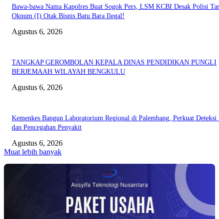
Bawa-bawa Nama Kapolres Buat Sogok Pers, LSM KCBI Desak Polisi Ta
Oknum (I) Otak Bisnis Batu Bara Ilegal!
Agustus 6, 2026
TANGKAP GEROMBOLAN KEPALA DINAS PENDIDIKAN PUNGLI
BERJEMAAH WILAYAH BENGKULU
Agustus 6, 2026
Kemenkes Bangun Laboratorium Regional di Palembang, Perkuat Deteksi 
dan Pencegahan Penyakit
Agustus 6, 2026
Muat lebih banyak