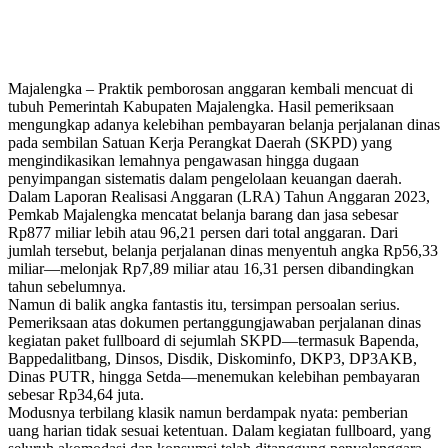
Majalengka – Praktik pemborosan anggaran kembali mencuat di
tubuh Pemerintah Kabupaten Majalengka. Hasil pemeriksaan
mengungkap adanya kelebihan pembayaran belanja perjalanan dinas
pada sembilan Satuan Kerja Perangkat Daerah (SKPD) yang
mengindikasikan lemahnya pengawasan hingga dugaan
penyimpangan sistematis dalam pengelolaan keuangan daerah.
Dalam Laporan Realisasi Anggaran (LRA) Tahun Anggaran 2023,
Pemkab Majalengka mencatat belanja barang dan jasa sebesar
Rp877 miliar lebih atau 96,21 persen dari total anggaran. Dari
jumlah tersebut, belanja perjalanan dinas menyentuh angka Rp56,33
miliar—melonjak Rp7,89 miliar atau 16,31 persen dibandingkan
tahun sebelumnya.
Namun di balik angka fantastis itu, tersimpan persoalan serius.
Pemeriksaan atas dokumen pertanggungjawaban perjalanan dinas
kegiatan paket fullboard di sejumlah SKPD—termasuk Bapenda,
Bappedalitbang, Dinsos, Disdik, Diskominfo, DKP3, DP3AKB,
Dinas PUTR, hingga Setda—menemukan kelebihan pembayaran
sebesar Rp34,64 juta.
Modusnya terbilang klasik namun berdampak nyata: pemberian
uang harian tidak sesuai ketentuan. Dalam kegiatan fullboard, yang