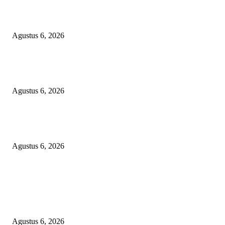
TOPENG BUALAN ‘SALAH KETIK’ RP95,4 MILIAR: CARA HALUS 
SKPD KABUPATEN BOGOR SEMBUNYIKAN BIAYA PESTA MEETI
DI HOTEL MEWAH
Agustus 6, 2026
Bawa-bawa Nama Kapolres Buat Sogok Pers, LSM KCBI Desak Polisi Ta
Oknum (I) Otak Bisnis Batu Bara Ilegal!
Agustus 6, 2026
TANGKAP GEROMBOLAN KEPALA DINAS PENDIDIKAN PUNGLI
BERJEMAAH WILAYAH BENGKULU
Agustus 6, 2026
POPULAR POSTS
TOPENG BUALAN ‘SALAH KETIK’ RP95,4 MILIAR: CARA HALUS 
SKPD KABUPATEN BOGOR SEMBUNYIKAN BIAYA PESTA MEETI
DI HOTEL MEWAH
Agustus 6, 2026