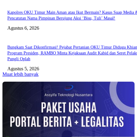
Kapolres OKU Timur Main Aman atau Ikut Bermain? Kasus Suap Media 
Pencatutan Nama Pimpinan Berujung Aksi ‘Bisu, Tuli’ Masal!
Agustus 6, 2026
Bungkam Saat Dikonfirmasi! Pejabat Pertanian OKU Timur Diduga Khian
Program Presiden, RAMBO Minta Kejaksaan Audit Kabid dan Seret Pelak
Pungli Oplah
Agustus 5, 2026
Muat lebih banyak