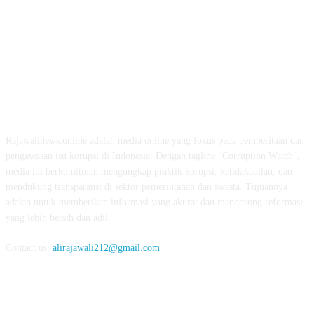
ABOUT US
Rajawalinews.online adalah media online yang fokus pada pemberitaan dan
pengawasan isu korupsi di Indonesia. Dengan tagline "Corruption Watch",
media ini berkomitmen mengungkap praktik korupsi, ketidakadilan, dan
mendukung transparansi di sektor pemerintahan dan swasta. Tujuannya
adalah untuk memberikan informasi yang akurat dan mendorong reformasi
yang lebih bersih dan adil.
Contact us:
alirajawali212@gmail.com
FOLLOW US