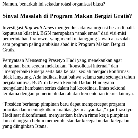
​Namun, benarkah ini sekadar rotasi organisasi biasa?
Sinyal Masalah di Program Makan Bergizi Gratis?
​Investigasi
Rajawali News
mengendus adanya urgensi besar di balik
keputusan kilat ini. BGN merupakan “anak emas” dari visi-misi
pemerintahan Prabowo, yang memikul tanggung jawab atas salah
satu program paling ambisius abad ini: Program Makan Bergizi
Gratis.
​Pernyataan Mensesneg Prasetyo Hadi yang menekankan agar
pimpinan baru segera melakukan “konsolidasi internal” dan
“memperbaiki kinerja serta tata kelola” seolah menjadi konfirmasi
tidak langsung. Ada indikasi kuat bahwa selama satu setengah tahun
perjalanannya, BGN di bawah kendali Dadan Hindayana
mengalami hambatan serius dalam hal koordinasi lintas sektoral,
terutama dengan pemerintah daerah dan kementerian teknis lainnya.
​”Presiden berharap pimpinan baru dapat mempercepat program
prioritas dan meningkatkan kualitas gizi masyarakat,” ujar Prasetyo
Hadi saat dikonfirmasi, menyiratkan bahwa ritme kerja pimpinan
lama dianggap belum memenuhi standar kecepatan dan ketepatan
yang diinginkan Istana.