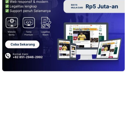
EDITOR PICKS
KECAMAN KERAS ALIANSI PERS NASIONAL: DESAK APH TAN
PELAKU TEROR TERHADAP JURNALIS DAN USUT TUNTAS GUR
PUNGLI BERJAMAAH SERTA DUGAAN KETERLIBATAN KEPALA
DINAS PENDIDIKAN