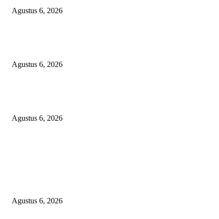
Agustus 6, 2026
SKANDAL ANGGARAN RP95,4 MILIAR BOGOR: PERMAINAN KO
REKENING ATAU PEMUTIHAN SALAH KELOLA?
Agustus 6, 2026
Kapolres OKU Timur Main Aman atau Ikut Bermain? Kasus Suap Media 
Pencatutan Nama Pimpinan Berujung Aksi ‘Bisu, Tuli’ Masal!
Agustus 6, 2026
POPULAR POSTS
KECAMAN KERAS ALIANSI PERS NASIONAL: DESAK APH TAN
PELAKU TEROR TERHADAP JURNALIS DAN USUT TUNTAS GUR
PUNGLI BERJAMAAH SERTA DUGAAN KETERLIBATAN KEPALA
DINAS PENDIDIKAN
Agustus 6, 2026