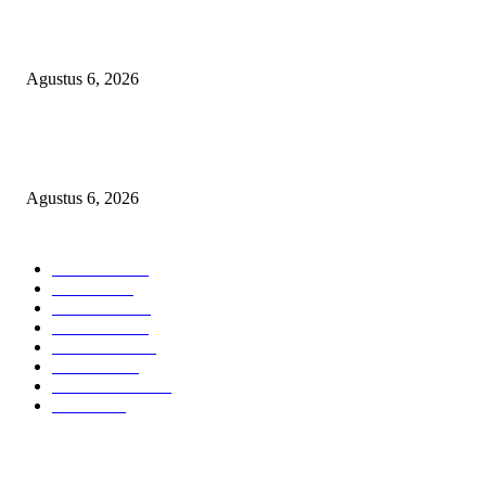
SKANDAL ANGGARAN RP95,4 MILIAR BOGOR: PERMAINAN KO
REKENING ATAU PEMUTIHAN SALAH KELOLA?
Agustus 6, 2026
Kapolres OKU Timur Main Aman atau Ikut Bermain? Kasus Suap Media 
Pencatutan Nama Pimpinan Berujung Aksi ‘Bisu, Tuli’ Masal!
Agustus 6, 2026
POPULAR CATEGORY
Headline
2835
Bekasi
1718
Sumatera
1507
Peristiwa
1183
Purwakarta
842
Nasional
586
Pemerintahan
537
Jakarta
475