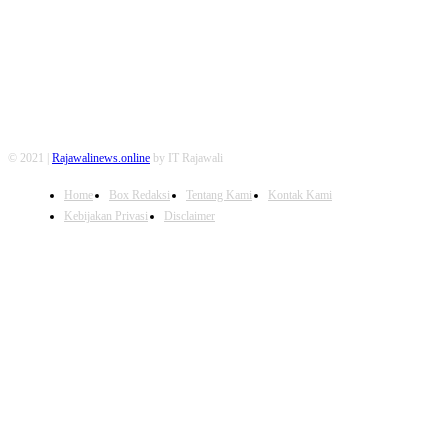
© 2021 |
Rajawalinews.online
by IT Rajawali
Home
Box Redaksi
Tentang Kami
Kontak Kami
Kebijakan Privasi
Disclaimer