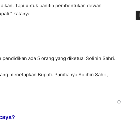
didikan. Tapi untuk panitia pembentukan dewan
pati,” katanya.
endidikan ada 5 orang yang diketuai Solihin Sahri.
ng menetapkan Bupati. Panitianya Solihin Sahri,
ⓘ
rcaya?