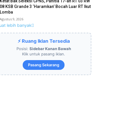
Ketat Bak Seleksi CPNS, Panitia 17-an RT 03 RW
08 KSB Grande 3 ‘Haramkan’ Bocah Luar RT Ikut
Lomba
Agustus 9, 2026
uat lebih banyak
⚡ Ruang Iklan Tersedia
Posisi:
Sidebar Kanan Bawah
Klik untuk pasang iklan.
Pasang Sekarang