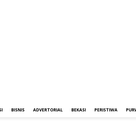
merintahan
Sosialisasi
Bisnis
Advertorial
Bekasi
Peristiwa
Purwakarta
SI
BISNIS
ADVERTORIAL
BEKASI
PERISTIWA
PUR