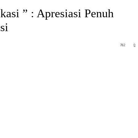
asi ” : Apresiasi Penuh
si
782
0