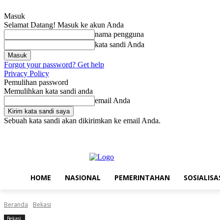
Masuk
Selamat Datang! Masuk ke akun Anda
nama pengguna
kata sandi Anda
Forgot your password? Get help
Privacy Policy
Pemulihan password
Memulihkan kata sandi anda
email Anda
Sebuah kata sandi akan dikirimkan ke email Anda.
Kamis, Agustus 6, 2026
Masuk / Bergabung
Home
Nasional
Pe
HOME
NASIONAL
PEMERINTAHAN
SOSIALISA
Beranda
Bekasi
Bekasi