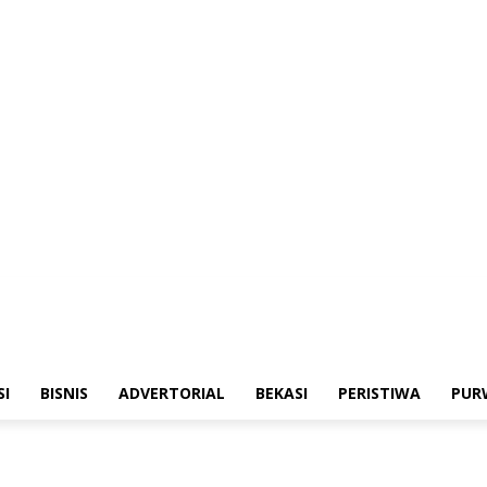
merintahan
Sosialisasi
Bisnis
Advertorial
Bekasi
Peristiwa
Purwakarta
SI
BISNIS
ADVERTORIAL
BEKASI
PERISTIWA
PUR