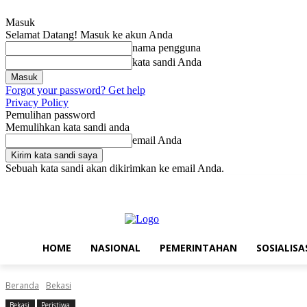
Masuk
Selamat Datang! Masuk ke akun Anda
nama pengguna
kata sandi Anda
Forgot your password? Get help
Privacy Policy
Pemulihan password
Memulihkan kata sandi anda
email Anda
Sebuah kata sandi akan dikirimkan ke email Anda.
Jumat, Agustus 7, 2026
Masuk / Bergabung
Home
Nasional
Pe
HOME
NASIONAL
PEMERINTAHAN
SOSIALISA
Beranda
Bekasi
Bekasi
Peristiwa