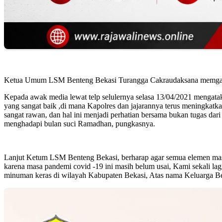
Ketua Umum LSM Benteng Bekasi Turangga Cakraudaksana memgapres
Kepada awak media lewat telp selulernya selasa 13/04/2021 mengatak
yang sangat baik ,di mana Kapolres dan jajarannya terus meningkatk
sangat rawan, dan hal ini menjadi perhatian bersama bukan tugas dar
menghadapi bulan suci Ramadhan, pungkasnya.
Lanjut Ketum LSM Benteng Bekasi, berharap agar semua elemen masya
karena masa pandemi covid -19 ini masih belum usai, Kami sekali la
minuman keras di wilayah Kabupaten Bekasi, Atas nama Keluarga B