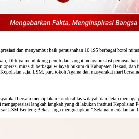
iasi dan menyambut baik pemusnahan 10.195 berbagai botol miras 
an, Dirinya mendukung penuh dan sangat mengapresiasi pemusnahan bar
an operasi miras di berbagai wilayah hukum di Kabupaten Bekasi, dan
i Kepolisian saja, LSM, para tokoh Agama dan masyarakat mari bersama 
rakat bersatu menciptakan kondusifitas wilayah dam tetap menjaga p
gi mengapresiasi langkah langkah yang di lakukan institusi Kepolisia
esar LSM Benteng Bekasi Juga mengucapkan ” Selamat menjalankan Ib