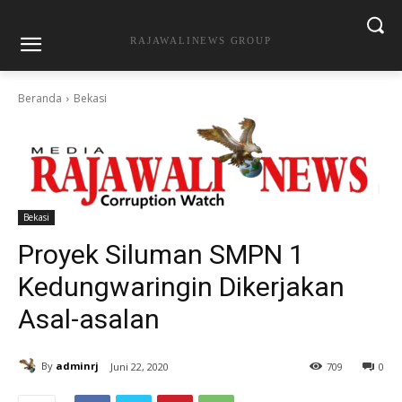
RAJAWALINEWS GROUP
Beranda
Bekasi
Bekasi
Proyek Siluman SMPN 1
Kedungwaringin Dikerjakan
Asal-asalan
By
adminrj
Juni 22, 2020
709
0