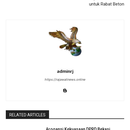
untuk Rabat Beton
adminrj
https://rajawalinews.online
RELATED ARTICLES
Arogansi Kekuasaan DPRD Bekasi,