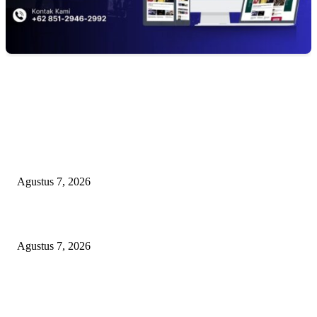
EDITOR PICKS
Arogansi Kekuasaan DPRD Bekasi, Prabowo Subianto Selaku Ketua Um
Partai Gerindra Didesak Pecat Anggota Dewan M
Agustus 7, 2026
Lurah Sako Bersama Ketua LPMK dan RT Ajak Warga Gotong Royong
Agustus 7, 2026
Pertama di Sumsel, Rumah Sehat BAZNAS Kota Palembang Jadi Simbol
Kepedulian dan Keberkahan