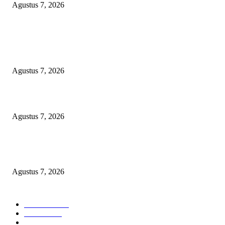
Agustus 7, 2026
POPULAR POSTS
Arogansi Kekuasaan DPRD Bekasi, Prabowo Subianto Selaku Ketua Um
Partai Gerindra Didesak Pecat Anggota Dewan M
Agustus 7, 2026
Lurah Sako Bersama Ketua LPMK dan RT Ajak Warga Gotong Royong
Agustus 7, 2026
Pertama di Sumsel, Rumah Sehat BAZNAS Kota Palembang Jadi Simbol
Kepedulian dan Keberkahan
Agustus 7, 2026
POPULAR CATEGORY
Headline
2835
Bekasi
1720
Sumatera
1507