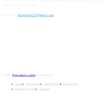
yang lebih bersih dan adil.
Contact us:
alirajawali212@gmail.com
FOLLOW US
© 2021 |
Rajawalinews.online
by IT Rajawali
Home
Box Redaksi
Tentang Kami
Kontak Kami
Kebijakan Privasi
Disclaimer