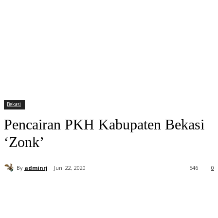
Bekasi
Pencairan PKH Kabupaten Bekasi
‘Zonk’
By
adminrj
Juni 22, 2020
546
0