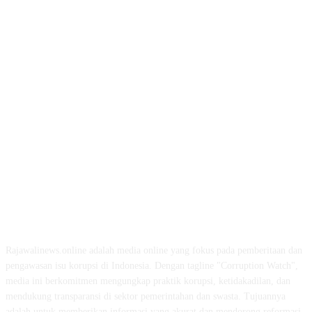
ABOUT US
Rajawalinews.online adalah media online yang fokus pada pemberitaan dan
pengawasan isu korupsi di Indonesia. Dengan tagline "Corruption Watch",
media ini berkomitmen mengungkap praktik korupsi, ketidakadilan, dan
mendukung transparansi di sektor pemerintahan dan swasta. Tujuannya
adalah untuk memberikan informasi yang akurat dan mendorong reformasi