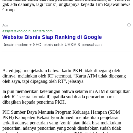
gak ada dananya, lagi ‘zonk’, ungkapnya kepada Tim Rajawalinews
Group.
ⓘ
Ads
assyifateknologinusantara.com
Website Bisnis Siap Ranking di Google
Desain modern + SEO teknis untuk UMKM & perusahaan.
A-red juga menjelaskan bahwa kartu PKH tidak dipegang oleh
dirinya, melainkan oleh RT setempat. “Kartu ATM tidak dipegang
oleh saya, tapi dipegang oleh RT”, jelasnya.
Ia pun memberikan keterangan bahwa selama ini ATM dikumpulkan
oleh RT secara komulatif, apabila sudah ada pencarian baru
dibagikan kepada penerima PKH.
PIC Sumber Daya Manusia Program Keluarga Harapan (SDM
PKH) Kabupaten Bekasi Iyon Junaedi memberikan penjelasan
terkait adanya pencarian yang ‘zonk’ atau tidak bisa melakukan
pencarian, adanya pencarian yang zonk disebabkan sudah tidak