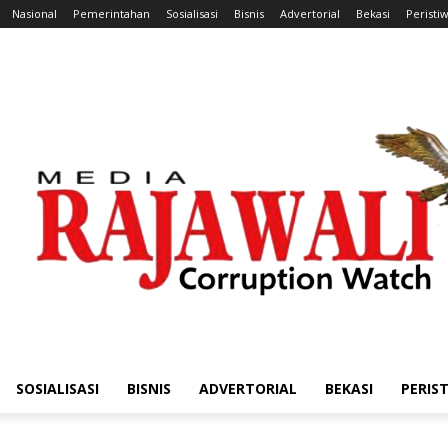
Nasional
Pemerintahan
Sosialisasi
Bisnis
Advertorial
Bekasi
Peristi
SOSIALISASI
BISNIS
ADVERTORIAL
BEKASI
PERIS