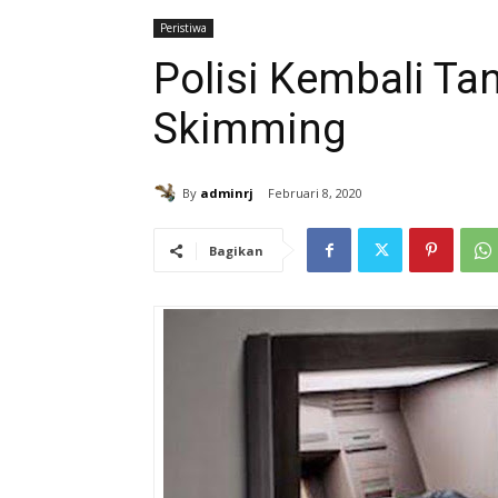
Peristiwa
Polisi Kembali Ta
Skimming
By
adminrj
Februari 8, 2020
Bagikan