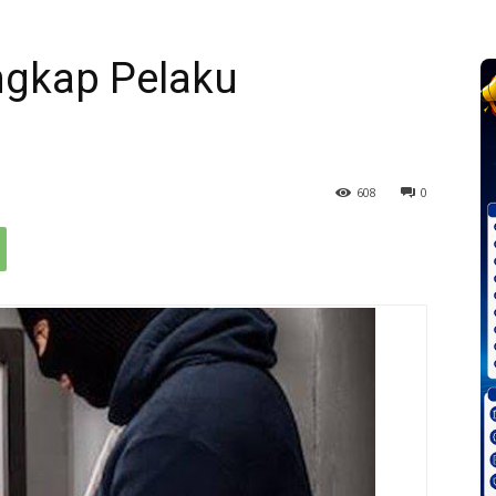
ngkap Pelaku
608
0