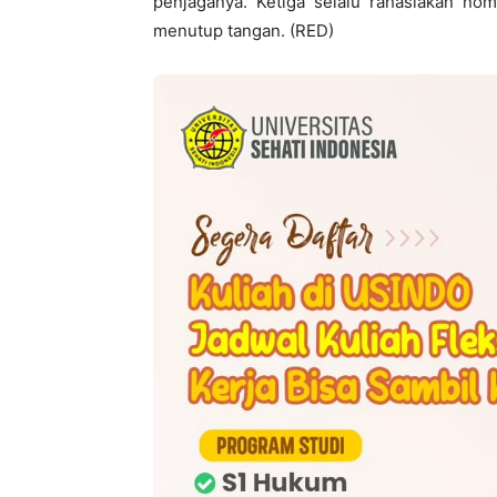
penjaganya. Ketiga selalu rahasiakan no
menutup tangan. (RED)