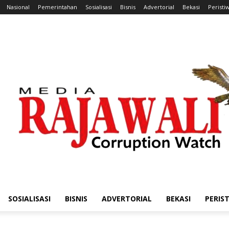
Nasional
Pemerintahan
Sosialisasi
Bisnis
Advertorial
Bekasi
Peristi
SOSIALISASI
BISNIS
ADVERTORIAL
BEKASI
PERIS