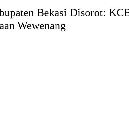
paten Bekasi Disorot: KC
naan Wewenang