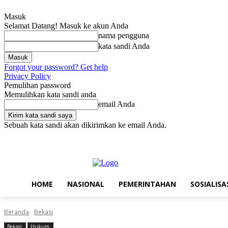
Masuk
Selamat Datang! Masuk ke akun Anda
nama pengguna
kata sandi Anda
Forgot your password? Get help
Privacy Policy
Pemulihan password
Memulihkan kata sandi anda
email Anda
Sebuah kata sandi akan dikirimkan ke email Anda.
Kamis, Agustus 6, 2026
Masuk / Bergabung
Home
Nasional
Pe
HOME
NASIONAL
PEMERINTAHAN
SOSIALISA
Beranda
Bekasi
Bekasi
Hukum