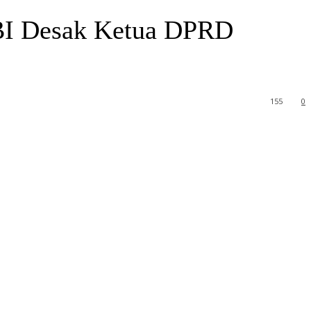
BI Desak Ketua DPRD
155
0