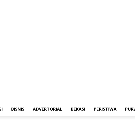
merintahan
Sosialisasi
Bisnis
Advertorial
Bekasi
Peristiwa
Purwakarta
SI
BISNIS
ADVERTORIAL
BEKASI
PERISTIWA
PUR