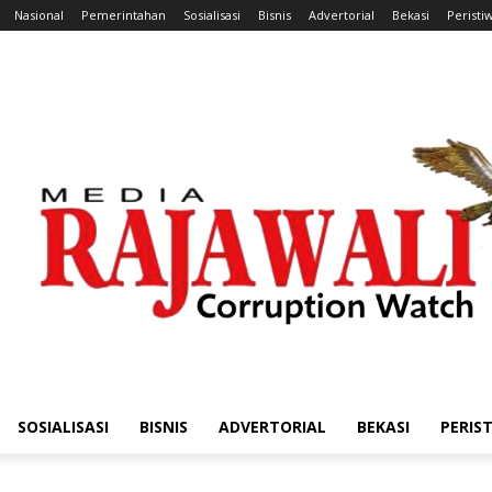
Nasional
Pemerintahan
Sosialisasi
Bisnis
Advertorial
Bekasi
Peristi
SOSIALISASI
BISNIS
ADVERTORIAL
BEKASI
PERIS