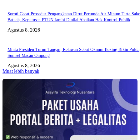
Soroti Cacat Prosedur Pengangkatan Dirut Perumda Air Minum Tirta Sak
Batuah, Keputusan PTUN Jambi Dinilai Abaikan Hak Kontrol Publik
Agustus 8, 2026
Minta Presiden Turun Tangan, Relawan Sebut Oknum Beking Bikin Polda
Sumsel Macan Ompong
Agustus 8, 2026
Muat lebih banyak