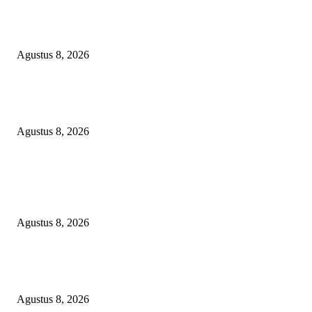
SEBERAPA AMAN POSISI FEBRIE ADRIANSYAH SEBAGAI PEME
KARTU TRUF?
Agustus 8, 2026
Soroti Cacat Prosedur Pengangkatan Dirut Perumda Air Minum Tirta Sak
Batuah, Keputusan PTUN Jambi Dinilai Abaikan Hak Kontrol Publik
Agustus 8, 2026
POPULAR POSTS
Kuliner Jawa Berpadu Hiburan Keluarga, Lestari Resto Hadirkan Pengala
Baru di Banyuasin
Agustus 8, 2026
SEBERAPA AMAN POSISI FEBRIE ADRIANSYAH SEBAGAI PEME
KARTU TRUF?
Agustus 8, 2026