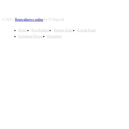
© 2021 |
Rajawalinews.online
by IT Rajawali
Home
Box Redaksi
Tentang Kami
Kontak Kami
Kebijakan Privasi
Disclaimer