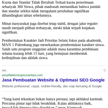
Kuota dan Standar Tidak Berubah Terkait kuota penerimaan
sebanyak 360 Siswa, pihak madrasah memastikan bahwa jumlah
dan standar seleksi tidak mengalami perubahan signifikan
dibandingkan tahun sebelumnya.
Minat masyarakat juga disebut tetap stabil, dengan jalur reguler
masih menjadi pilihan terbanyak, meski tidak terjadi lonjakan
signifikan.
Pembentukan Karakter Jadi Prioritas Selain fokus pada akademik,
MAN 1 Palembang juga menekankan pembentukan karakter siswa.
Salah satu program unggulan adalah masa karantina pembinaan
selama kurang lebih 15 hari, yang bertujuan membentuk
kedisiplinan dan akhlak siswa.
ⓘ
Ads
assyifateknologinusantara.com
Jasa Pembuatan Website & Optimasi SEO Google
Website profesional, cepat, mobile-friendly, dan siap bersaing di Google.
“Yang kami tekankan bukan hanya prestasi, tapi akhlakul karimah.
Percuma pintar tapi tidak berakhlak. Kalau akhlaknya baik,
insyaAllah ilmunya bisa diarahkan,” tegas Alamsyah.