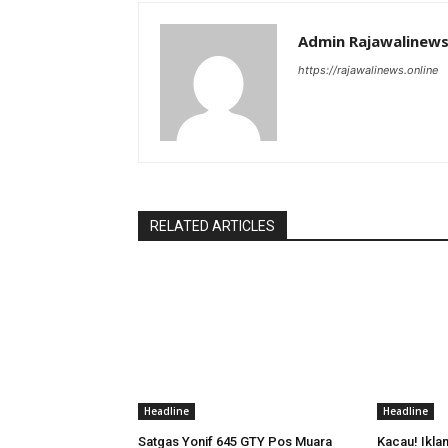
Admin Rajawalinew
https://rajawalinews.online
RELATED ARTICLES
Headline
Headline
Satgas Yonif 645 GTY Pos Muara
Kacau! Ikla