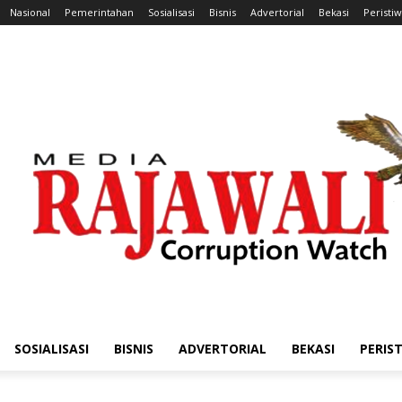
Nasional
Pemerintahan
Sosialisasi
Bisnis
Advertorial
Bekasi
Peristi
SOSIALISASI
BISNIS
ADVERTORIAL
BEKASI
PERIS