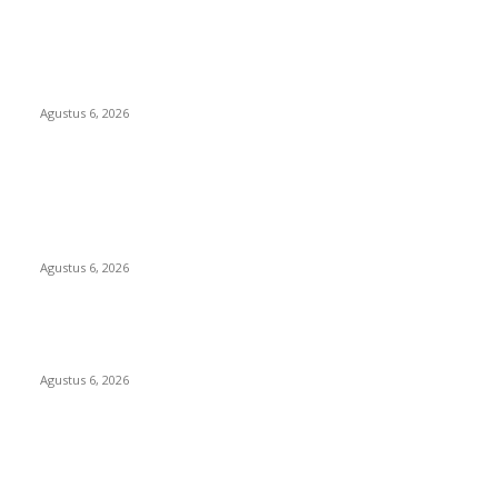
POPULAR POSTS
DIDUGA 4 UNIT HAND TRAKTOR MESIN BANTUAN DIJUAL
ANTONI KADES TANJUNG KURUNG KIMSEL LAHAT
Agustus 6, 2026
KECAMAN KERAS ALIANSI PERS NASIONAL: DESAK APH
TANGKAP PELAKU TEROR TERHADAP JURNALIS DAN USUT
TUNTAS GURITA PUNGLI BERJAMAAH SERTA DUGAAN
KETERLIBATAN KEPALA DINAS PENDIDIKAN
Agustus 6, 2026
SKANDAL ANGGARAN RP95,4 MILIAR BOGOR: PERMAINAN
KODE REKENING ATAU PEMUTIHAN SALAH KELOLA?
Agustus 6, 2026
POPULAR CATEGORY
Headline
2835
Bekasi
1718