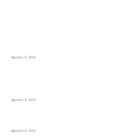
EDITOR PICKS
DIDUGA 4 UNIT HAND TRAKTOR MESIN BANTUAN DIJUAL
ANTONI KADES TANJUNG KURUNG KIMSEL LAHAT
Agustus 6, 2026
KECAMAN KERAS ALIANSI PERS NASIONAL: DESAK APH
TANGKAP PELAKU TEROR TERHADAP JURNALIS DAN USUT
TUNTAS GURITA PUNGLI BERJAMAAH SERTA DUGAAN
KETERLIBATAN KEPALA DINAS PENDIDIKAN
Agustus 6, 2026
SKANDAL ANGGARAN RP95,4 MILIAR BOGOR: PERMAINAN
KODE REKENING ATAU PEMUTIHAN SALAH KELOLA?
Agustus 6, 2026