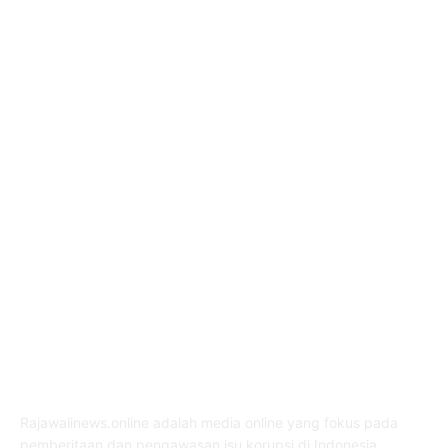
Sumatera
1507
Peristiwa
1183
Purwakarta
842
Nasional
586
Pemerintahan
537
Jakarta
475
ABOUT US
Rajawalinews.online adalah media online yang fokus pada
pemberitaan dan pengawasan isu korupsi di Indonesia.