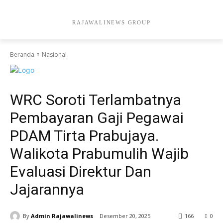
RAJAWALINEWS GROUP
Beranda
Nasional
Nasional
Sumatera
WRC Soroti Terlambatnya
Pembayaran Gaji Pegawai
PDAM Tirta Prabujaya.
Walikota Prabumulih Wajib
Evaluasi Direktur Dan
Jajarannya
By
Admin Rajawalinews
Desember 20, 2025
166
0