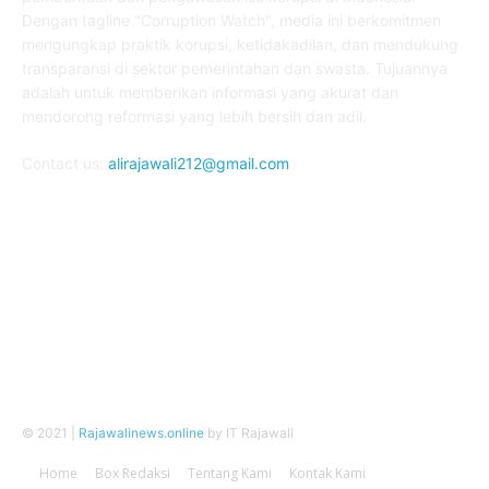
Dengan tagline "Corruption Watch", media ini berkomitmen
mengungkap praktik korupsi, ketidakadilan, dan mendukung
transparansi di sektor pemerintahan dan swasta. Tujuannya
adalah untuk memberikan informasi yang akurat dan
mendorong reformasi yang lebih bersih dan adil.
Contact us:
alirajawali212@gmail.com
FOLLOW US
© 2021 |
Rajawalinews.online
by IT Rajawali
Home
Box Redaksi
Tentang Kami
Kontak Kami