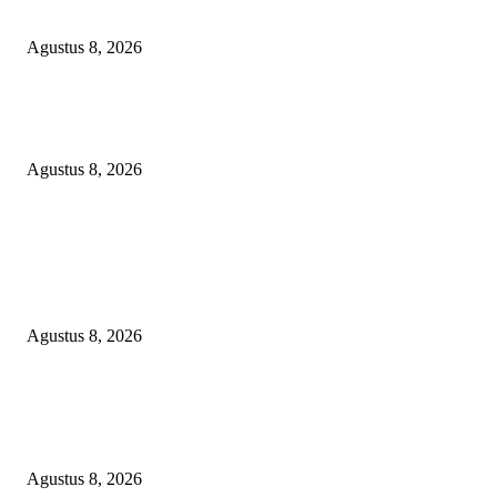
SIRAIT!
Agustus 8, 2026
Kepulan Asap Hitam Misterius di Tambang PTBA Gegerkan Warga Tegalre
Manajemen Bungkam?
Agustus 8, 2026
POPULAR POSTS
RAKYAT KECIL DIPERAS, SERTIFIKAT PTSL DITUMBALKAN UT
Relawan Pembela Prabowo Ali Sofyan Minta APH Tangkap Oknum Kades
Bangsat Madugondo: Ini Pengkhianatan Terhadap Program Presiden!
Agustus 8, 2026
DPC XTC SEXYROAD BEKASI “SERBU” PEMKAB: BONGKAR DU
SKANDAL BBM DLH, DESAK PLT BUPATI SERET DAN COPOT DO
SIRAIT!
Agustus 8, 2026