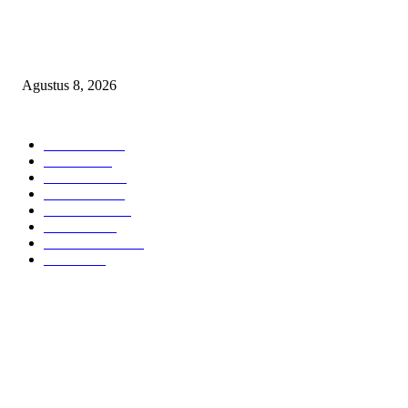
Kepulan Asap Hitam Misterius di Tambang PTBA Gegerkan Warga Tegalre
Manajemen Bungkam?
Agustus 8, 2026
POPULAR CATEGORY
Headline
2839
Bekasi
1721
Sumatera
1507
Peristiwa
1183
Purwakarta
842
Nasional
586
Pemerintahan
537
Jakarta
476