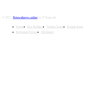
© 2021 |
Rajawalinews.online
by IT Rajawali
Home
Box Redaksi
Tentang Kami
Kontak Kami
Kebijakan Privasi
Disclaimer