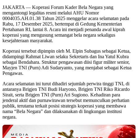
JAKARTA — Koperasi Forum Kader Bela Negara yang
mengantongi legalitas resmi melalui AHU Nomor
0004035.AH.01.38 Tahun 2025 menggelar acara selamatan pada
Rabu, 17 Desember 2025, bertempat di Gedung Kementerian
Pertahanan RI, lantai 8. Acara ini menjadi penanda awal kiprah
koperasi yang mengusung semangat bela negara sekaligus
kesejahteraan masyarakat.
Koperasi tersebut dipimpin oleh M. Elpin Subagus sebagai Ketua,
didampingi Rahmat Liwan selaku Sekretaris dan Ina Yatul Kubra
sebagai Bendahara. Struktur pengawasan diisi figur militer senior,
Mayjen TNI (Purn) Adi Sudaryanto, yang menjabat sebagai Ketua
Pengawas.
Acara selamatan ini turut dihadiri sejumlah perwira tinggi TNI, di
antaranya Brigjen TNI Budi Haryono, Brigjen TNI Riko Ricardo
Sirait, serta Brigjen TNI (Purn) Ari Sugiono. Kehadiran para
jenderal aktif dan purnawirawan tersebut memunculkan perhatian
publik, terutama terkait posisi strategis koperasi yang membawa
nama “Bela Negara” dan dilaksanakan di lingkungan institusi
negara.