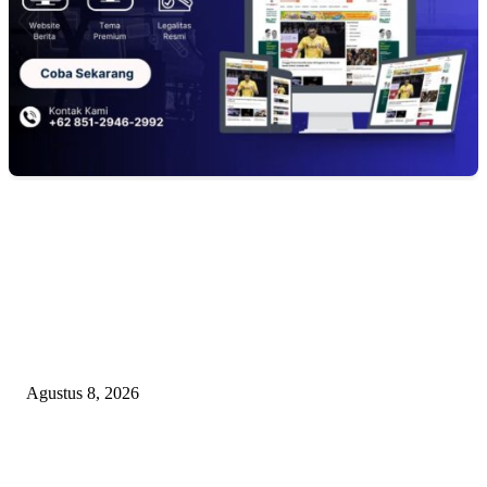
EDITOR PICKS
RAKYAT KECIL DIPERAS, SERTIFIKAT PTSL DITUMBALKAN UT
Relawan Pembela Prabowo Ali Sofyan Minta APH Tangkap Oknum Kades
Bangsat Madugondo: Ini Pengkhianatan Terhadap Program Presiden!
Agustus 8, 2026
DPC XTC SEXYROAD BEKASI “SERBU” PEMKAB: BONGKAR DU
SKANDAL BBM DLH, DESAK PLT BUPATI SERET DAN COPOT DO