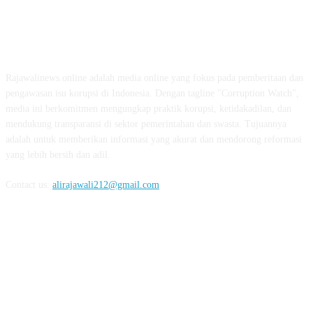
ABOUT US
Rajawalinews.online adalah media online yang fokus pada pemberitaan dan
pengawasan isu korupsi di Indonesia. Dengan tagline "Corruption Watch",
media ini berkomitmen mengungkap praktik korupsi, ketidakadilan, dan
mendukung transparansi di sektor pemerintahan dan swasta. Tujuannya
adalah untuk memberikan informasi yang akurat dan mendorong reformasi
yang lebih bersih dan adil.
Contact us:
alirajawali212@gmail.com
FOLLOW US