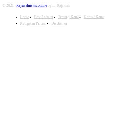
© 2021 |
Rajawalinews.online
by IT Rajawali
Home
Box Redaksi
Tentang Kami
Kontak Kami
Kebijakan Privasi
Disclaimer