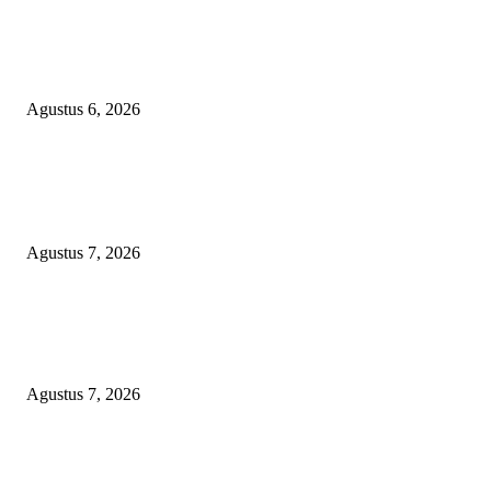
TOPENG BUALAN ‘SALAH KETIK’ RP95,4 MILIAR: CARA HALUS 
SKPD KABUPATEN BOGOR SEMBUNYIKAN BIAYA PESTA MEETI
DI HOTEL MEWAH
Agustus 6, 2026
POPULAR POSTS
ANGKUTAN BATU BARA ILEGAL TAMPA DOKUMEN MUARA EN
LAMPUNG DIDUGA KERAS DIBEKINGI PARA OKNUM TNI
Agustus 7, 2026
WRC PAN-RI Soroti Temuan BPK pada Dinas Perkim Kota Prabumulih at
Belanja Proyek Jalan Rp6,62 Miliar, Desak APH Lakukan Pendalaman
Menyeluruh
Agustus 7, 2026
TOPENG BUALAN ‘SALAH KETIK’ RP95,4 MILIAR: CARA HALUS 
SKPD KABUPATEN BOGOR SEMBUNYIKAN BIAYA PESTA MEETI