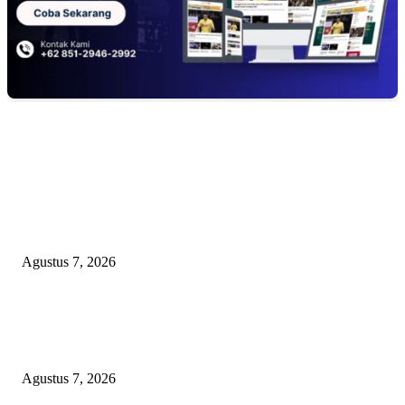
EDITOR PICKS
ANGKUTAN BATU BARA ILEGAL TAMPA DOKUMEN MUARA EN
LAMPUNG DIDUGA KERAS DIBEKINGI PARA OKNUM TNI
Agustus 7, 2026
WRC PAN-RI Soroti Temuan BPK pada Dinas Perkim Kota Prabumulih at
Belanja Proyek Jalan Rp6,62 Miliar, Desak APH Lakukan Pendalaman
Menyeluruh
Agustus 7, 2026