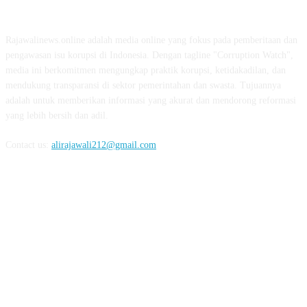
ABOUT US
Rajawalinews.online adalah media online yang fokus pada pemberitaan dan
pengawasan isu korupsi di Indonesia. Dengan tagline "Corruption Watch",
media ini berkomitmen mengungkap praktik korupsi, ketidakadilan, dan
mendukung transparansi di sektor pemerintahan dan swasta. Tujuannya
adalah untuk memberikan informasi yang akurat dan mendorong reformasi
yang lebih bersih dan adil.
Contact us:
alirajawali212@gmail.com
FOLLOW US