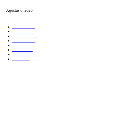
DI HOTEL MEWAH
Agustus 6, 2026
POPULAR CATEGORY
Headline
2835
Bekasi
1718
Sumatera
1507
Peristiwa
1183
Purwakarta
842
Nasional
586
Pemerintahan
537
Jakarta
475