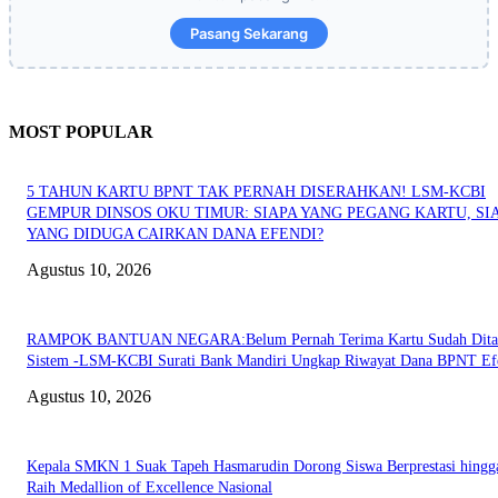
Pasang Sekarang
MOST POPULAR
5 TAHUN KARTU BPNT TAK PERNAH DISERAHKAN! LSM-KCBI
GEMPUR DINSOS OKU TIMUR: SIAPA YANG PEGANG KARTU, SI
YANG DIDUGA CAIRKAN DANA EFENDI?
Agustus 10, 2026
RAMPOK BANTUAN NEGARA:Belum Pernah Terima Kartu Sudah Dita
Sistem -LSM-KCBI Surati Bank Mandiri Ungkap Riwayat Dana BPNT Ef
Agustus 10, 2026
Kepala SMKN 1 Suak Tapeh Hasmarudin Dorong Siswa Berprestasi hingg
Raih Medallion of Excellence Nasional