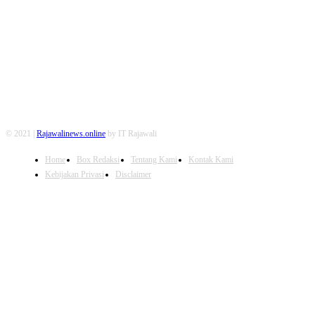
FOLLOW US
© 2021 |
Rajawalinews.online
by IT Rajawali
Home
Box Redaksi
Tentang Kami
Kontak Kami
Kebijakan Privasi
Disclaimer