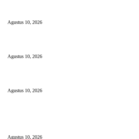
5 TAHUN KARTU BPNT TAK PERNAH DISERAHKAN! LSM-KCBI
GEMPUR DINSOS OKU TIMUR: SIAPA YANG PEGANG KARTU, SI
YANG DIDUGA CAIRKAN DANA EFENDI?
Agustus 10, 2026
RAMPOK BANTUAN NEGARA:Belum Pernah Terima Kartu Sudah Dita
Sistem -LSM-KCBI Surati Bank Mandiri Ungkap Riwayat Dana BPNT Ef
Agustus 10, 2026
Kepala SMKN 1 Suak Tapeh Hasmarudin Dorong Siswa Berprestasi hingg
Raih Medallion of Excellence Nasional
Agustus 10, 2026
POPULAR POSTS
5 TAHUN KARTU BPNT TAK PERNAH DISERAHKAN! LSM-KCBI
GEMPUR DINSOS OKU TIMUR: SIAPA YANG PEGANG KARTU, SI
YANG DIDUGA CAIRKAN DANA EFENDI?
Agustus 10, 2026