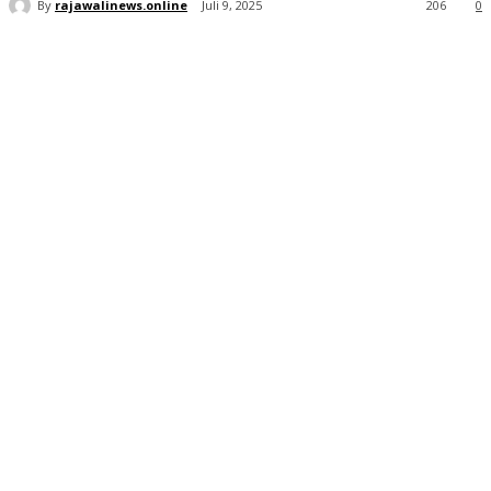
By
rajawalinews.online
Juli 9, 2025
206
0