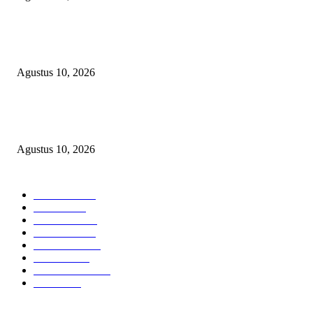
RAMPOK BANTUAN NEGARA:Belum Pernah Terima Kartu Sudah Dita
Sistem -LSM-KCBI Surati Bank Mandiri Ungkap Riwayat Dana BPNT Ef
Agustus 10, 2026
Kepala SMKN 1 Suak Tapeh Hasmarudin Dorong Siswa Berprestasi hingg
Raih Medallion of Excellence Nasional
Agustus 10, 2026
POPULAR CATEGORY
Headline
2840
Bekasi
1724
Sumatera
1507
Peristiwa
1183
Purwakarta
842
Nasional
586
Pemerintahan
537
Jakarta
477