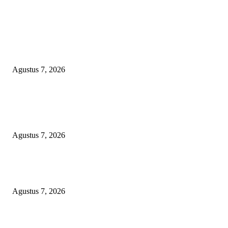
EDITOR PICKS
Kaperwil Sumsel Media Rajawalinews Angkat Bicara Dugaan Penggelapa
Desa Rp84 Juta, Kades Argomulyo Belitang Jaya Hilang 3 Bulan Bawa
Anggaran Pembangunan
Agustus 7, 2026
KELALAIAN HUKUM PEMKAB SAROLANGUN: SK DIREKTUR
PERUMDA TSB DINYATAKAN CACAT TOTAL, PENGACARA SENI
KULITI OPINI KUASA HUKUM BUPATI
Agustus 7, 2026
Sepuluh Tahun Beroperasi, Limbah Cemari Lahan Warga, Diduga DLH
Sumenep Masuk Angin
Agustus 7, 2026
POPULAR POSTS