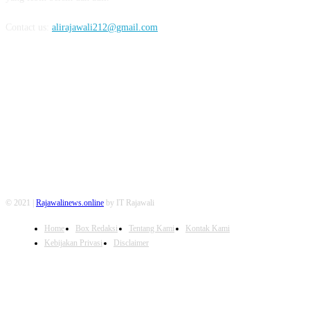
Contact us:
alirajawali212@gmail.com
FOLLOW US
© 2021 |
Rajawalinews.online
by IT Rajawali
Home
Box Redaksi
Tentang Kami
Kontak Kami
Kebijakan Privasi
Disclaimer