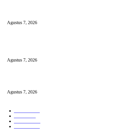
Kaperwil Sumsel Media Rajawalinews Angkat Bicara Dugaan Penggelapa
Desa Rp84 Juta, Kades Argomulyo Belitang Jaya Hilang 3 Bulan Bawa
Anggaran Pembangunan
Agustus 7, 2026
KELALAIAN HUKUM PEMKAB SAROLANGUN: SK DIREKTUR
PERUMDA TSB DINYATAKAN CACAT TOTAL, PENGACARA SENI
KULITI OPINI KUASA HUKUM BUPATI
Agustus 7, 2026
Sepuluh Tahun Beroperasi, Limbah Cemari Lahan Warga, Diduga DLH
Sumenep Masuk Angin
Agustus 7, 2026
POPULAR CATEGORY
Headline
2835
Bekasi
1720
Sumatera
1507
Peristiwa
1183