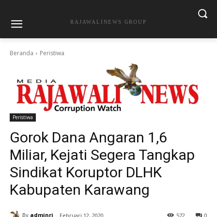
RAJAWALINEWS GROUP
Beranda
Peristiwa
Peristiwa
Gorok Dana Angaran 1,6
Miliar, Kejati Segera Tangkap
Sindikat Koruptor DLHK
Kabupaten Karawang
By
adminrj
Februari 12, 2020
572
0