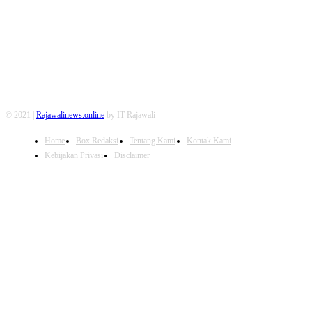
FOLLOW US
© 2021 |
Rajawalinews.online
by IT Rajawali
Home
Box Redaksi
Tentang Kami
Kontak Kami
Kebijakan Privasi
Disclaimer