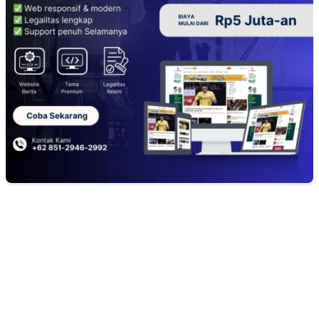
EDITOR PICKS
Kaperwil Sumsel Media Rajawalinews Angkat Bicara Dugaan Penggelapa
Desa Rp84 Juta, Kades Argomulyo Belitang Jaya Hilang 3 Bulan Bawa
Anggaran Pembangunan