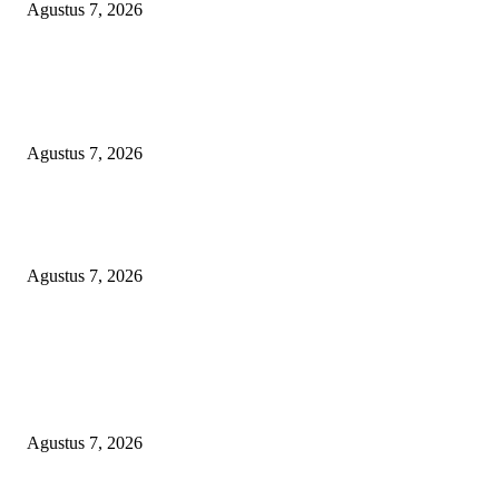
Agustus 7, 2026
KELALAIAN HUKUM PEMKAB SAROLANGUN: SK DIREKTUR
PERUMDA TSB DINYATAKAN CACAT TOTAL, PENGACARA SENI
KULITI OPINI KUASA HUKUM BUPATI
Agustus 7, 2026
Sepuluh Tahun Beroperasi, Limbah Cemari Lahan Warga, Diduga DLH
Sumenep Masuk Angin
Agustus 7, 2026
POPULAR POSTS
Kaperwil Sumsel Media Rajawalinews Angkat Bicara Dugaan Penggelapa
Desa Rp84 Juta, Kades Argomulyo Belitang Jaya Hilang 3 Bulan Bawa
Anggaran Pembangunan
Agustus 7, 2026