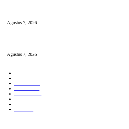
KELALAIAN HUKUM PEMKAB SAROLANGUN: SK DIREKTUR
PERUMDA TSB DINYATAKAN CACAT TOTAL, PENGACARA SENI
KULITI OPINI KUASA HUKUM BUPATI
Agustus 7, 2026
Sepuluh Tahun Beroperasi, Limbah Cemari Lahan Warga, Diduga DLH
Sumenep Masuk Angin
Agustus 7, 2026
POPULAR CATEGORY
Headline
2835
Bekasi
1720
Sumatera
1507
Peristiwa
1183
Purwakarta
842
Nasional
586
Pemerintahan
537
Jakarta
475