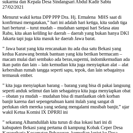
sukarma dan Kepala Desa Sindangsari Abdul Kadir Sabtu
27/02/2021
Menurut wakil ketua DPP PPP Dra. Hj. Ermalena MHS saat di
konfirmasi mengatakan,” hari ini adalah hari ketiga, kita sudah tiga
hari berturut – turut mudah – mudahan sampai hari Selasa atau
Rabu, kita akan keliling ke daerah – daerah yang bukan hanya DKI
Jakarta tapi juga kita masuk ke daerah Jawa barat.
” Jawa barat yang kita rencanakan itu ada dua satu Bekasi yang
kedua Karawang bentuk bantuan yang kita berikan bermacam –
macam mulai dari sembako ada beras,supermi, indomikemudian ada
ikan patin dan lain – lain kemudian kita juga menyiapkan alat – alat
kebersihan rumah tangga seperti sapu, tepok, dan lain sebagainya
termasuk ember.
” kita juga menyiapkan barang – barang yang bisa di pakai langsung
seperti anduk selimut dan lain sebagainya kita juga menyiapkan obat
– obatan ya mudah – mudahan bisa di manfaatkan oleh korban
banjir karena dari sepengetahuan kami itulah yang sangat di
perlukan oleh mereka yang sedang mengalami musibah banjir,” ujar
wakil Ketua Komisi IX DPRRI ini
” sekarang Alhamdulilah kita turun di dua lokasi hari ini di
kabupaten Bekasi yang pertama di kampung Kobak Ceper Desa
Karangharja Kecamatan Pebayuran, kemudian lanjut ke Desa