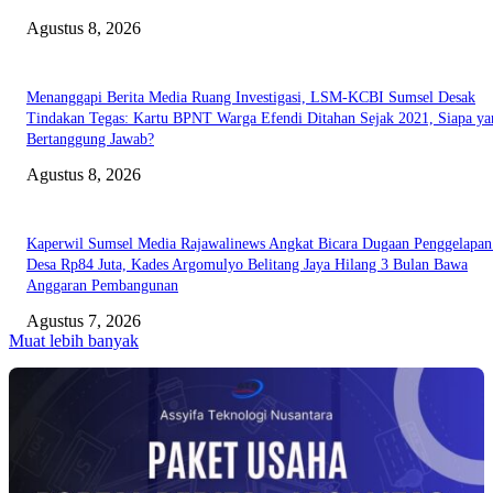
Agustus 8, 2026
Menanggapi Berita Media Ruang Investigasi, LSM-KCBI Sumsel Desak
Tindakan Tegas: Kartu BPNT Warga Efendi Ditahan Sejak 2021, Siapa ya
Bertanggung Jawab?
Agustus 8, 2026
Kaperwil Sumsel Media Rajawalinews Angkat Bicara Dugaan Penggelapa
Desa Rp84 Juta, Kades Argomulyo Belitang Jaya Hilang 3 Bulan Bawa
Anggaran Pembangunan
Agustus 7, 2026
Muat lebih banyak