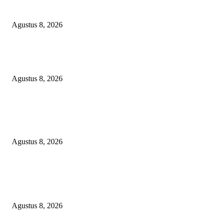
Sumsel Macan Ompong
Agustus 8, 2026
PENGUKUHAN PALANG MERAH REMAJA (PMR) TINGKAT MULA
PERTAMA DI BANGGAI SELATAN
Agustus 8, 2026
Menanggapi Berita Media Ruang Investigasi, LSM-KCBI Sumsel Desak
Tindakan Tegas: Kartu BPNT Warga Efendi Ditahan Sejak 2021, Siapa ya
Bertanggung Jawab?
Agustus 8, 2026
POPULAR POSTS
Minta Presiden Turun Tangan, Relawan Sebut Oknum Beking Bikin Polda
Sumsel Macan Ompong
Agustus 8, 2026