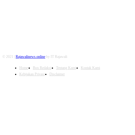
FOLLOW US
© 2021 |
Rajawalinews.online
by IT Rajawali
Home
Box Redaksi
Tentang Kami
Kontak Kami
Kebijakan Privasi
Disclaimer