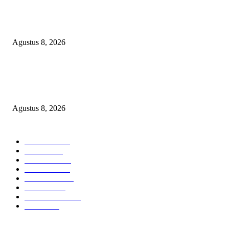
PENGUKUHAN PALANG MERAH REMAJA (PMR) TINGKAT MULA
PERTAMA DI BANGGAI SELATAN
Agustus 8, 2026
Menanggapi Berita Media Ruang Investigasi, LSM-KCBI Sumsel Desak
Tindakan Tegas: Kartu BPNT Warga Efendi Ditahan Sejak 2021, Siapa ya
Bertanggung Jawab?
Agustus 8, 2026
POPULAR CATEGORY
Headline
2836
Bekasi
1720
Sumatera
1507
Peristiwa
1183
Purwakarta
842
Nasional
586
Pemerintahan
537
Jakarta
476