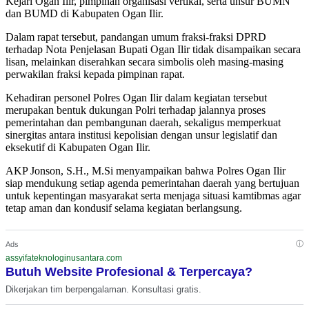
Kejari Ogan Ilir, pimpinan organisasi vertikal, serta unsur BUMN
dan BUMD di Kabupaten Ogan Ilir.
Dalam rapat tersebut, pandangan umum fraksi-fraksi DPRD
terhadap Nota Penjelasan Bupati Ogan Ilir tidak disampaikan secara
lisan, melainkan diserahkan secara simbolis oleh masing-masing
perwakilan fraksi kepada pimpinan rapat.
Kehadiran personel Polres Ogan Ilir dalam kegiatan tersebut
merupakan bentuk dukungan Polri terhadap jalannya proses
pemerintahan dan pembangunan daerah, sekaligus memperkuat
sinergitas antara institusi kepolisian dengan unsur legislatif dan
eksekutif di Kabupaten Ogan Ilir.
AKP Jonson, S.H., M.Si menyampaikan bahwa Polres Ogan Ilir
siap mendukung setiap agenda pemerintahan daerah yang bertujuan
untuk kepentingan masyarakat serta menjaga situasi kamtibmas agar
tetap aman dan kondusif selama kegiatan berlangsung.
ⓘ
Ads
assyifateknologinusantara.com
Butuh Website Profesional & Terpercaya?
Dikerjakan tim berpengalaman. Konsultasi gratis.