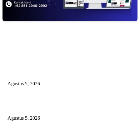
EDITOR PICKS
Bungkam Saat Dikonfirmasi! Pejabat Pertanian OKU Timur Diduga Khian
Program Presiden, RAMBO Minta Kejaksaan Audit Kabid dan Seret Pelak
Pungli Oplah
Agustus 5, 2026
Sinergi Kebangsaan: Mempertebal Hati Nasionalis Rakyat Menuju Indones
Emas Bersama Program Prabowo Subianto
Agustus 5, 2026
Ciptakan Pesantren Yang Aman,Kemenag Palembang Gandeng PPPA dan