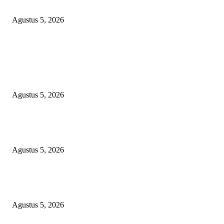
Beri Pembinaan
Agustus 5, 2026
POPULAR POSTS
Bungkam Saat Dikonfirmasi! Pejabat Pertanian OKU Timur Diduga Khian
Program Presiden, RAMBO Minta Kejaksaan Audit Kabid dan Seret Pelak
Pungli Oplah
Agustus 5, 2026
Sinergi Kebangsaan: Mempertebal Hati Nasionalis Rakyat Menuju Indones
Emas Bersama Program Prabowo Subianto
Agustus 5, 2026
Ciptakan Pesantren Yang Aman,Kemenag Palembang Gandeng PPPA dan
Beri Pembinaan
Agustus 5, 2026
POPULAR CATEGORY