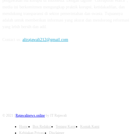
pengawasan isu korupsi di Indonesia. Dengan tagline "Corruption Watch",
media ini berkomitmen mengungkap praktik korupsi, ketidakadilan, dan
mendukung transparansi di sektor pemerintahan dan swasta. Tujuannya
adalah untuk memberikan informasi yang akurat dan mendorong reformasi
yang lebih bersih dan adil.
Contact us:
alirajawali212@gmail.com
FOLLOW US
© 2021 |
Rajawalinews.online
by IT Rajawali
Home
Box Redaksi
Tentang Kami
Kontak Kami
Kebijakan Privasi
Disclaimer