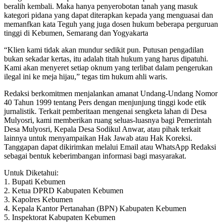
beralih kembali. Maka hanya penyerobotan tanah yang masuk
kategori pidana yang dapat diterapkan kepada yang menguasai dan
memanfkan kata Teguh yang juga dosen hukum beberapa perguruan
tinggi di Kebumen, Semarang dan Yogyakarta
“Klien kami tidak akan mundur sedikit pun. Putusan pengadilan
bukan sekadar kertas, itu adalah titah hukum yang harus dipatuhi.
Kami akan menyeret setiap oknum yang terlibat dalam pengerukan
ilegal ini ke meja hijau,” tegas tim hukum ahli waris.
Redaksi berkomitmen menjalankan amanat Undang-Undang Nomor
40 Tahun 1999 tentang Pers dengan menjunjung tinggi kode etik
jurnalistik. Terkait pemberitaan mengenai sengketa lahan di Desa
Mulyosri, kami memberikan ruang seluas-luasnya bagi Pemerintah
Desa Mulyosri, Kepala Desa Sodikul Anwar, atau pihak terkait
lainnya untuk menyampaikan Hak Jawab atau Hak Koreksi.
Tanggapan dapat dikirimkan melalui Email atau WhatsApp Redaksi
sebagai bentuk keberimbangan informasi bagi masyarakat.
Untuk Diketahui:
1. Bupati Kebumen
2. Ketua DPRD Kabupaten Kebumen
3. Kapolres Kebumen
4. Kepala Kantor Pertanahan (BPN) Kabupaten Kebumen
5. Inspektorat Kabupaten Kebumen