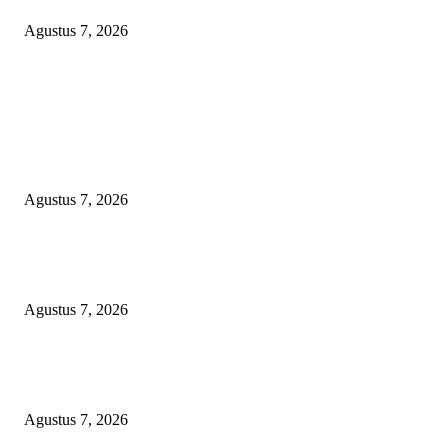
Agustus 7, 2026
POPULAR POSTS
APBD BOHONGAN, HUKUM DIKANGSANGI: TANDATANGAN NP
CUMA FORMALITAS, RP8,4 MILIAR DANA HIBAH KONI BEKASI
DIRAMPOKO PARA BANGSAT LEWAT ANGGARAN SILATURAHMI
OVER-BUDGET BODEK!
Agustus 7, 2026
KUNJUNGAN TIM MONITORING BIDAN KAWASAN PERMUKIMAN
TIGA DESA BANGGAI LAUT
Agustus 7, 2026
LSM-KCBI Desak Kejari OKU Timur Hukum Berlaku, Vonis Gusmadi
Wiranata Pembunuh Ibu Kandung Pakai Senjata Api Dinilai Terlalu Ringa
Agustus 7, 2026
POPULAR CATEGORY