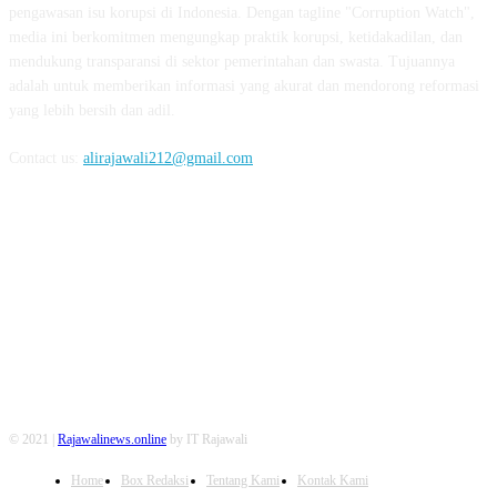
pengawasan isu korupsi di Indonesia. Dengan tagline "Corruption Watch",
media ini berkomitmen mengungkap praktik korupsi, ketidakadilan, dan
mendukung transparansi di sektor pemerintahan dan swasta. Tujuannya
adalah untuk memberikan informasi yang akurat dan mendorong reformasi
yang lebih bersih dan adil.
Contact us:
alirajawali212@gmail.com
FOLLOW US
© 2021 |
Rajawalinews.online
by IT Rajawali
Home
Box Redaksi
Tentang Kami
Kontak Kami