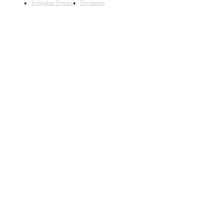
Kebijakan Privasi
Disclaimer