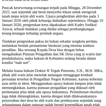
Puncak kesewenang-wenangan terjadi pada Minggu, 28 Desember
2025, saat sejumlah alat berat menyerbu lokasi untuk mengeruk
tanah tanpa seizin ahli waris. Upaya penghentian aktivitas pada 3
Januari 2026 oleh pihak keluarga diabaikan sepenuhnya. Hingga 10
Januari 2026, pengerukan terus dipaksakan oleh Kades Sodikul
Anwar, sebuah tindakan yang dinilai sebagai pembangkangan
terang-terangan terhadap perintah negara.
Tindakan pengerukan paksa ini bukan sekadar sengketa perdata,
melainkan bentuk premanisme birokrasi yang menista institusi
peradilan. Jika seorang Kepala Desa bisa dengan bebas
mengabaikan Putusan Pengadilan dan SK Desa yang ia warisi dari
pendahulunya, maka hukum di Kebumen sedang berada dalam
kondisi “mati suri”.
Melalui kuasa hukum Doktor H Teguh Purnomo, S.H., M.H. MKn,
pihak ahli waris jelas menolak tantangan menggugat kembali
persoalan tersebut di Pengadilan Negeri Kebumen, karena terbentur
azas nebis in idem. Menggunakan upaya hukum lainpun jelas tidak
memungkinkan, karena putusan pengadilan yang didasari oleh
perdamaian jelas tidak ada upaya hukumnya. Permohonan eksekusi
juga tidak dimungkinkan, karena dengan telah dilaksanakannya
penyerahan dari desa ke ahli waris dan pembayaran sejumlah uang
sebagaimana dalam putusan sudah berarti kepemilikan tanah telah