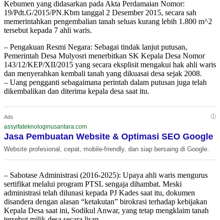
Kebumen yang didasarkan pada Akta Perdamaian Nomor:
19/Pdt.G/2015/PN.Kbm tanggal 2 Desember 2015, secara sah
memerintahkan pengembalian tanah seluas kurang lebih 1.800 m^2
tersebut kepada 7 ahli waris.
– Pengakuan Resmi Negara: Sebagai tindak lanjut putusan,
Pemerintah Desa Mulyosri menerbitkan SK Kepala Desa Nomor
143/12/KEP/XII/2015 yang secara eksplisit mengakui hak ahli waris
dan menyerahkan kembali tanah yang dikuasai desa sejak 2008.
– Uang pengganti sebagaimana perintah dalam putusan juga telah
dikembalikan dan diterima kepala desa saat itu.
ⓘ
Ads
assyifateknologinusantara.com
Jasa Pembuatan Website & Optimasi SEO Google
Website profesional, cepat, mobile-friendly, dan siap bersaing di Google.
– Sabotase Administrasi (2016-2025): Upaya ahli waris mengurus
sertifikat melalui program PTSL sengaja dihambat. Meski
administrasi telah dilunasi kepada PJ Kades saat itu, dokumen
disandera dengan alasan “ketakutan” birokrasi terhadap kebijakan
Kepala Desa saat ini, Sodikul Anwar, yang tetap mengklaim tanah
tersebut milik desa secara lisan.