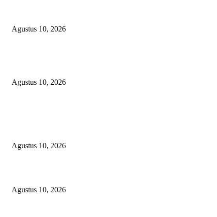
Hampir 4 Tahun Berlalu, Laporan Lahan Kanjilo Gowa Masih Dipertanya
Agustus 10, 2026
Skandal Matricide OKU Timur: Senpira Raib & Terpidana Dipindah Diam
diam, Rajawali News Group Layangkan Desakan Hukum ke Kejaksaan!
Agustus 10, 2026
POPULAR POSTS
Kepsek SMA Negeri 6 Palembang: HUT RI Momentum Perkuat Karakter 
Semangat Kebangsaan Siswa
Agustus 10, 2026
Hampir 4 Tahun Berlalu, Laporan Lahan Kanjilo Gowa Masih Dipertanya
Agustus 10, 2026