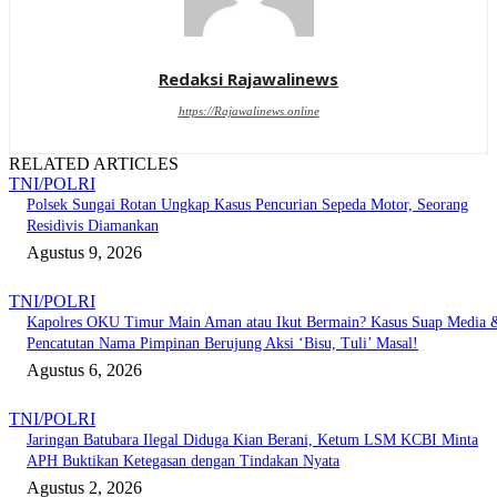
Redaksi Rajawalinews
https://Rajawalinews.online
RELATED ARTICLES
TNI/POLRI
Polsek Sungai Rotan Ungkap Kasus Pencurian Sepeda Motor, Seorang
Residivis Diamankan
Agustus 9, 2026
TNI/POLRI
Kapolres OKU Timur Main Aman atau Ikut Bermain? Kasus Suap Media 
Pencatutan Nama Pimpinan Berujung Aksi ‘Bisu, Tuli’ Masal!
Agustus 6, 2026
TNI/POLRI
Jaringan Batubara Ilegal Diduga Kian Berani, Ketum LSM KCBI Minta
APH Buktikan Ketegasan dengan Tindakan Nyata
Agustus 2, 2026