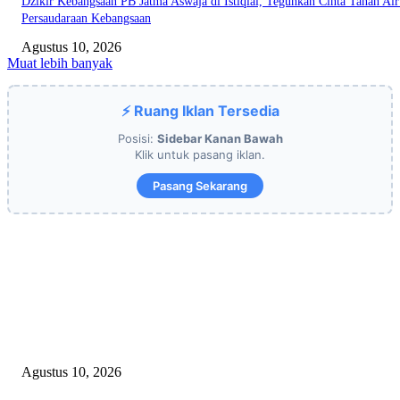
Dzikir Kebangsaan PB Jatma Aswaja di Istiqlal, Teguhkan Cinta Tanah Air
Persaudaraan Kebangsaan
Agustus 10, 2026
Muat lebih banyak
⚡ Ruang Iklan Tersedia
Posisi:
Sidebar Kanan Bawah
Klik untuk pasang iklan.
Pasang Sekarang
EDITOR PICKS
Kepsek SMA Negeri 6 Palembang: HUT RI Momentum Perkuat Karakter 
Semangat Kebangsaan Siswa
Agustus 10, 2026