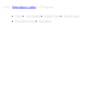
© 2021 |
Rajawalinews.online
by IT Rajawali
Home
Box Redaksi
Tentang Kami
Kontak Kami
Kebijakan Privasi
Disclaimer