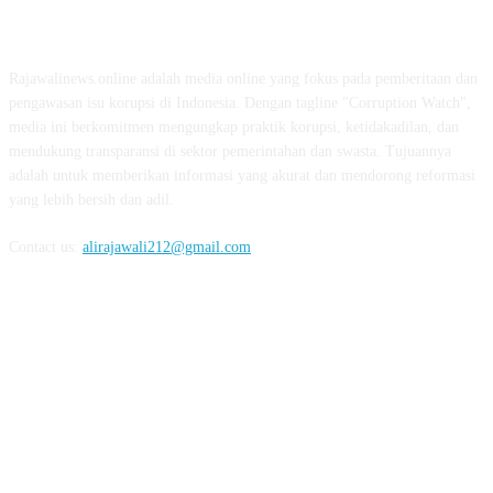
ABOUT US
Rajawalinews.online adalah media online yang fokus pada pemberitaan dan
pengawasan isu korupsi di Indonesia. Dengan tagline "Corruption Watch",
media ini berkomitmen mengungkap praktik korupsi, ketidakadilan, dan
mendukung transparansi di sektor pemerintahan dan swasta. Tujuannya
adalah untuk memberikan informasi yang akurat dan mendorong reformasi
yang lebih bersih dan adil.
Contact us:
alirajawali212@gmail.com
FOLLOW US